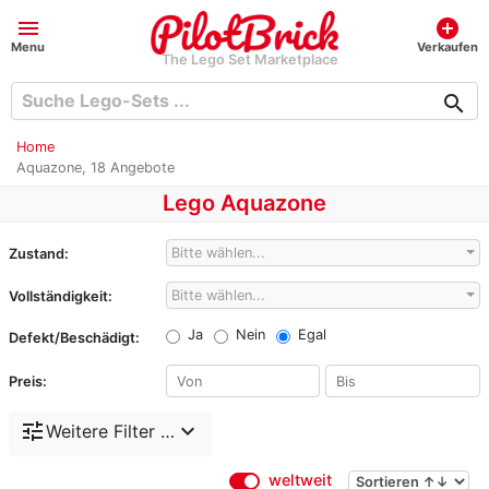
menu
add_circle
Menu
Verkaufen
The Lego Set Marketplace
search
Home
Aquazone, 18 Angebote
Lego Aquazone
Bitte wählen...
Zustand:
Bitte wählen...
Vollständigkeit:
Ja
Nein
Egal
Defekt/Beschädigt:
Preis:
tune
expand_more
Weitere Filter …
weltweit