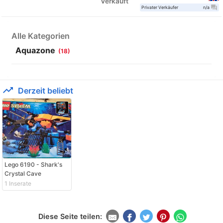
Verkauft
question_answer
Privater Verkäufer
n/a
Alle Kategorien
Aquazone
(18)
trending_up
Derzeit beliebt
Lego 6190 - Shark's
Crystal Cave
1 Inserate
Diese Seite teilen: