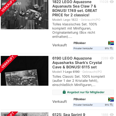
VERKAUFT
1822 LEGO Aquazone
visibility
11028
Aquanauts Sea Claw 7 &
BONUS! 1749 set. GREAT
PRICE for 2 classics!
Modell: Lego 1822
Gebraucht/PO
Tolles klassisches Set. 100%
komplett mit Minifiguren,
Originalanleitung (Box nicht
enthalten)....
PBlokker
Verkauft
question_answer
Privater Verkäufer
91%
VERKAUFT
6190 LEGO Aquazone
visibility
2269
Aquasharks Shark's Crystal
Cave & BONUS! 6115 set
navigate_next
Modell
Lego 6190
Gebraucht/PO
Tolles Classic Set. 100% komplett
(außer 1 der 2 Kristalle fehlt),
einschließlich Minifiguren,...
lock
Angebot nur für Mitglieder
PBlokker
Verkauft
question_answer
Privater Verkäufer
91%
6125: Sea Sprint 9
visibility
1888