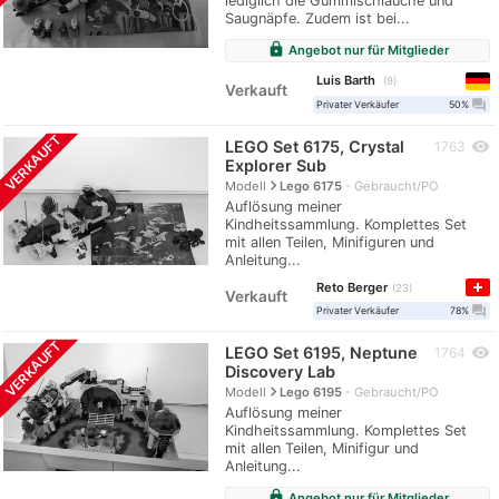
lediglich die Gummischläuche und
Saugnäpfe. Zudem ist bei...
lock
Angebot nur für Mitglieder
Luis Barth
9
Verkauft
question_answer
Privater Verkäufer
50%
VERKAUFT
LEGO Set 6175, Crystal
visibility
1763
Explorer Sub
navigate_next
Modell
Lego 6175
Gebraucht/PO
Auflösung meiner
Kindheitssammlung. Komplettes Set
mit allen Teilen, Minifiguren und
Anleitung...
Reto Berger
23
Verkauft
question_answer
Privater Verkäufer
78%
VERKAUFT
LEGO Set 6195, Neptune
visibility
1764
Discovery Lab
navigate_next
Modell
Lego 6195
Gebraucht/PO
Auflösung meiner
Kindheitssammlung. Komplettes Set
mit allen Teilen, Minifigur und
Anleitung...
lock
Angebot nur für Mitglieder