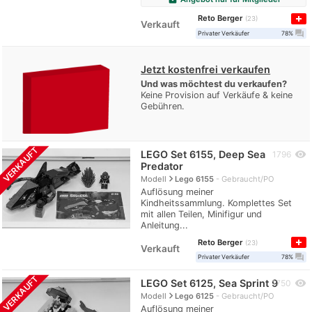
Reto Berger
23
Verkauft
question_answer
Privater Verkäufer
78%
Jetzt kostenfrei verkaufen
Und was möchtest du verkaufen?
Keine Provision auf Verkäufe & keine
Gebühren.
VERKAUFT
LEGO Set 6155, Deep Sea
visibility
1796
Predator
navigate_next
Modell
Lego 6155
Gebraucht/PO
Auflösung meiner
Kindheitssammlung. Komplettes Set
mit allen Teilen, Minifigur und
Anleitung...
Reto Berger
23
Verkauft
question_answer
Privater Verkäufer
78%
VERKAUFT
LEGO Set 6125, Sea Sprint 9
visibility
1750
navigate_next
Modell
Lego 6125
Gebraucht/PO
Auflösung meiner