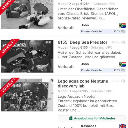
VERKAUFT
navigate_next
Modell
Lego 6125-1
Gebraucht/PO
Unter der Oberfläche! Geschrieben
von: Classic_Brick_Studios (AFOL ,
bronze-rated reviewer) in...
John
Verkauft
question_answer
Privater Verkäufer
100%
VERKAUFT
6155: Deep Sea Predator
visibility
1939
navigate_next
Modell
Lego 6155
Gebraucht/PO
Außer der Schachtel war alles dabei.
Guter Zustand, klar und glänzend.
John
Verkauft
question_answer
Privater Verkäufer
100%
VERKAUFT
Lego aqua zone Neptune
visibility
2977
discovery lab
navigate_next
Modell
Lego 6195
Gebraucht/PO
Lego Aquazon Neptun
Entdeckungslabor Im gebrauchten
Zustand 100% komplett mit Box,
Poster und...
lock
Angebot nur für Mitglieder
Kasbabes