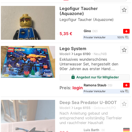
Legofigur Taucher
star_border
(Aquazone)
Legofigur Taucher (Aquazone)
Gino
32
≈
5,35 €
question_answer
Privater Verkäufer
100%
Lego System
star_border
navigate_next
Modell
Lego 6190
Neu/NIB
Exklusives wunderschönes
Unterwasser Set, hergestellt den
90er Jahren aus erster Hand....
lock
Angebot nur für Mitglieder
Ramona Staub
13
Preis:
login
question_answer
Privater Verkäufer
n/a
Deep Sea Predator U-BOOT
star_border
navigate_next
Modell
Lego 6155
Gebraucht/PO
Nach Anleitung gebaut und
entsprechend vollständig Tierfreier
und rauchfreier Haushalt
Luis Barth
9