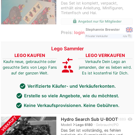
Das Set ist komplett, verpackt,
enthält eine Anleitung, Minifiguren,
Tintenfisch und Hai.
lock
Angebot nur für Mitglieder
Stephannie Brewster
Preis:
login
question_answer
Privater Verkäufer
n/a
Lego Sammler
LEGO KAUFEN
LEGO VERKAUFEN
compare_arrows
Kaufe neue, gebrauchte oder
Verkaufe Dein Lego an
group
gesuchte Sets von Lego Fans
jemanden, der es lieben wird.
auf der ganzen Welt.
Es ist kostenfrei für Dich.
check_circle
Verifizierte Käufer- und Verkäuferkonten.
check_circle
Erstelle so viele Angebote, wie du möchtest.
check_circle
Keine Verkaufsprovisionen. Keine Gebühren.
VERKAUFT
Hydro Search Sub U-BOOT
visibility
1889
navigate_next
Modell
Lego 6180
Gebraucht/PO
Das Set ist vollständig, es fehlen