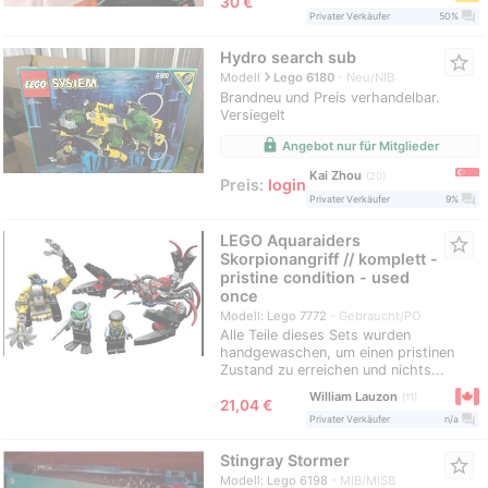
30 €
question_answer
Privater Verkäufer
50%
Hydro search sub
star_border
navigate_next
Modell
Lego 6180
Neu/NIB
Brandneu und Preis verhandelbar.
Versiegelt
lock
Angebot nur für Mitglieder
Kai Zhou
20
Preis:
login
question_answer
Privater Verkäufer
9%
LEGO Aquaraiders
star_border
Skorpionangriff // komplett -
pristine condition - used
once
Modell: Lego 7772
Gebraucht/PO
Alle Teile dieses Sets wurden
handgewaschen, um einen pristinen
Zustand zu erreichen und nichts...
William Lauzon
11
≈
21,04 €
question_answer
Privater Verkäufer
n/a
Stingray Stormer
star_border
Modell: Lego 6198
MIB/MISB