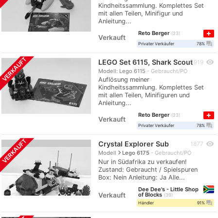
Kindheitssammlung. Komplettes Set
mit allen Teilen, Minifigur und
Anleitung...
Reto Berger
23
Verkauft
question_answer
Privater Verkäufer
78%
VERKAUFT
LEGO Set 6115, Shark Scout
visibility
1919
Modell: Lego 6115
Gebraucht/PO
Auflösung meiner
Kindheitssammlung. Komplettes Set
mit allen Teilen, Minifiguren und
Anleitung...
Reto Berger
23
Verkauft
question_answer
Privater Verkäufer
78%
VERKAUFT
Crystal Explorer Sub
visibility
1877
navigate_next
Modell
Lego 6175
Gebraucht/PO
Nur in Südafrika zu verkaufen!
Zustand: Gebraucht / Spielspuren
Box: Nein Anleitung: Ja Alle...
Dee Dee's - Little Shop
Verkauft
of Blocks
39
question_answer
Händler
91%