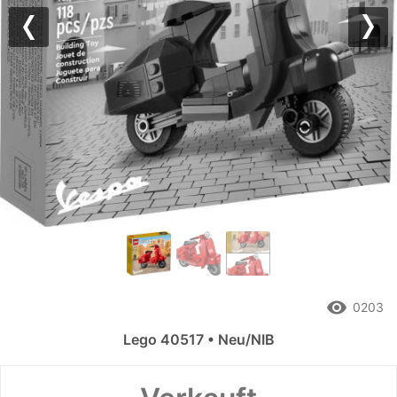
Previous
Nex
remove_red_eye
0203
Lego 40517 • Neu/NIB