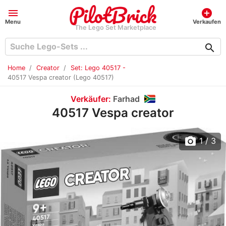
menu
add_circle
Menu
Verkaufen
The Lego Set Marketplace
search
Home
Creator
Set: Lego 40517 -
40517 Vespa creator (Lego 40517)
Verkäufer:
Farhad
40517 Vespa creator
photo_camera
1
/ 3