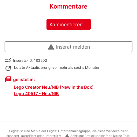
Kommentare
Kommentieren ...
warning
Inserat melden
checklist_rtl
Inserats-ID: 183502
update
Letzte Aktualisierung: vor mehr als sechs Monaten
library_books
gelistet in:
Lego Creator Neu/NIB (New in the Box)
Lego 40517 - Neu/NIB
Lego® ist eine Marke der Lego®-Unternehmensgruppe, die diese Webseite nicht
warning
sponsert, autorisiert oder unterstützt.
Achtung! Erstickungsgefahr. Kleine Teile.