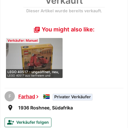
Verkauft
Dieser Artikel wurde bereits verkauft.
You might also like:
library_books
Verkäufer: Manuel
LEGO 40517 - ungeöffnet, neu,
LEGO 40517 aus tierfreiem und
…
raucherfr…
F
Farhad
chevron_right
Privater Verkäufer
room
1936 Roshnee, Südafrika
group_add
Verkäufer folgen