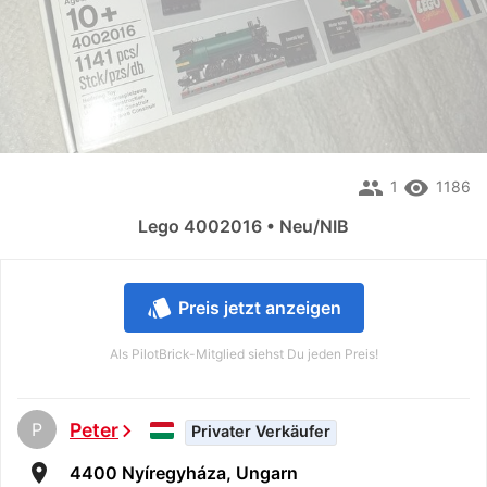
people
remove_red_eye
1
1186
Lego 4002016 • Neu/NIB
style
Preis jetzt anzeigen
Als PilotBrick-Mitglied siehst Du jeden Preis!
P
Peter
chevron_right
Privater Verkäufer
room
4400 Nyíregyháza, Ungarn