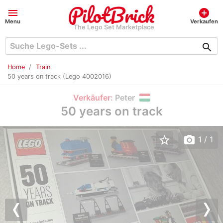
menu
add_circle
Menu
Verkaufen
The Lego Set Marketplace
search
Home
Train
50 years on track (Lego 4002016)
Verkäufer:
Peter
50 years on track
star_border
photo_camera
1
/ 1
Previous
Nex