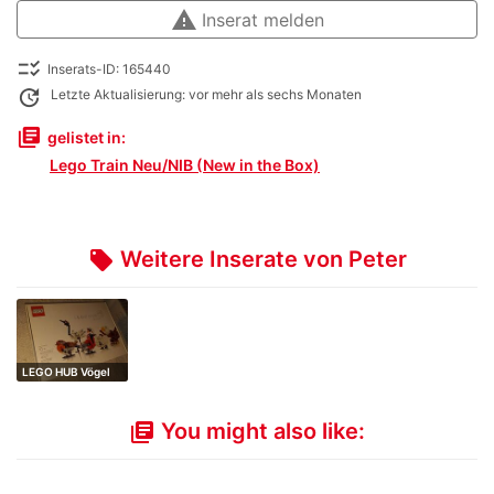
warning
Inserat melden
checklist_rtl
Inserats-ID: 165440
update
Letzte Aktualisierung: vor mehr als sechs Monaten
library_books
gelistet in:
Lego Train Neu/NIB (New in the Box)
Weitere Inserate von Peter
local_offer
LEGO HUB Vögel
You might also like:
library_books