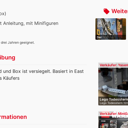
Weite
local_offer
ox)
it Anleitung, mit Minifiguren
Der
Schildhelicarrier
 drei Jahren geeignet.
ibung
Verkäufer: Yasemi
nd Box ist versiegelt. Basiert in East
s Käufers
Lego Todesstern
Lego Todesstern 101
Schac…
Verkäufer: MiniG
rmationen