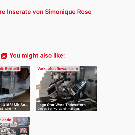
re Inserate von Simonique Rose
You might also like:
library_books
n Botterill
Verkäufer: Rowan Limb
 10188! Mit Sc…
Lego Star Wars Todesstern
88 Wird mit
Dieses Set wurde einmal von
101…
Erwachsenen…
alactic