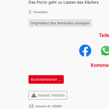
Das Porto geht zu Lasten des Käufers
t
Translated
Originaltext des Verkäufers anzeigen
Teil
Kommen
Kommentieren ...
warning
Inserat melden
checklist_rtl
Inserats-ID: 165693