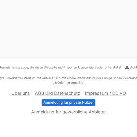
warning
ernehmensgruppe, die diese Webseite nicht sponsert, autorisiert oder unterstützt.
Acht
grau markierte) Preis wurde automatisch mit einem Wechselkurs der Europäischen Zentralba
als Orientierungshilfe.
Über uns
AGB und Datenschutz
Impressum / DD VO
Anmeldung für private Nutzer
Anmeldung für gewerbliche Anbieter