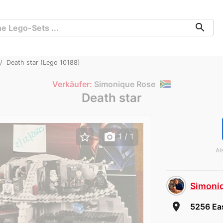
search
Death star (Lego 10188)
Verkäufer:
Simonique Rose
Death star
star_border
photo_camera
1
/ 1
Al
Simoni
room
5256 Eas