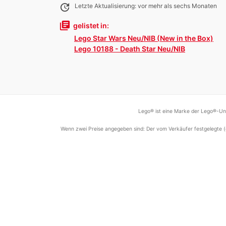
update
Letzte Aktualisierung: vor mehr als sechs Monaten
library_books
gelistet in:
Lego Star Wars Neu/NIB (New in the Box)
Lego 10188 - Death Star Neu/NIB
Lego® ist eine Marke der Lego®-Unt
Wenn zwei Preise angegeben sind: Der vom Verkäufer festgelegte (