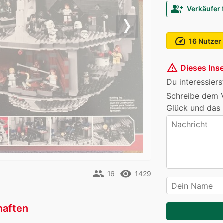
group_add
Verkäufer 
Next
speed
16 Nutzer
warning_amber
Dieses Inse
Du interessiers
Schreibe dem V
Glück und das 
people
remove_red_eye
16
1429
haften