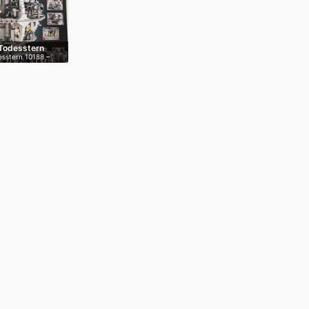
Todesstern
sstern 10188 –