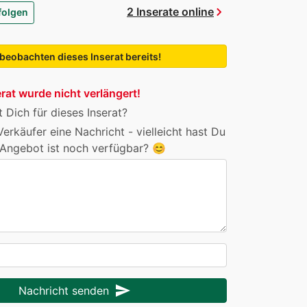
chevron_right
2 Inserate online
folgen
 beobachten dieses Inserat bereits!
rat wurde nicht verlängert!
t Dich für dieses Inserat?
erkäufer eine Nachricht - vielleicht hast Du
Angebot ist noch verfügbar? 😊
send
Nachricht senden