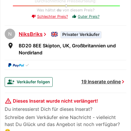
Durchschnittliche Preisbeurteilung:
Was hältst
du
von diesem Preis?
Schlechter Preis?
Guter Preis?
thumb_up
thumb_down
N
NiksBriks
chevron_right
Privater Verkäufer
room
BD20 8EE Skipton, UK, Großbritannien und
Nordirland
✓
chevron_right
group_add
19 Inserate online
Verkäufer folgen
warning_amber
Dieses Inserat wurde nicht verlängert!
Du interessierst Dich für dieses Inserat?
Schreibe dem Verkäufer eine Nachricht - vielleicht
hast Du Glück und das Angebot ist noch verfügbar?