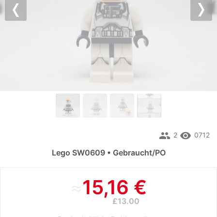
Previous
Nex
people
remove_red_eye
2
0712
Lego SW0609 • Gebraucht/PO
≈
15,16 €
£13.00