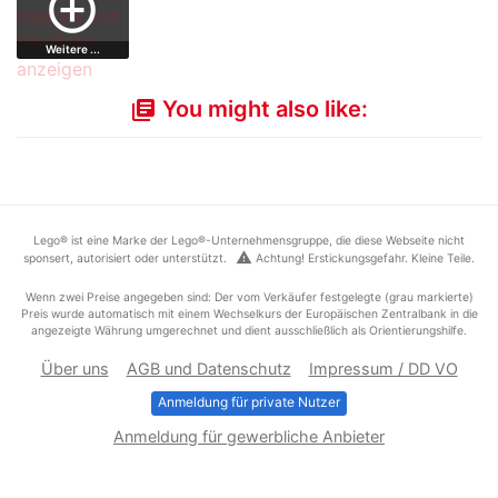
add_circle_outline
Weitere ...
You might also like:
library_books
Lego® ist eine Marke der Lego®-Unternehmensgruppe, die diese Webseite nicht
warning
sponsert, autorisiert oder unterstützt.
Achtung! Erstickungsgefahr. Kleine Teile.
Wenn zwei Preise angegeben sind: Der vom Verkäufer festgelegte (grau markierte)
Preis wurde automatisch mit einem Wechselkurs der Europäischen Zentralbank in die
angezeigte Währung umgerechnet und dient ausschließlich als Orientierungshilfe.
Über uns
AGB und Datenschutz
Impressum / DD VO
Anmeldung für private Nutzer
Anmeldung für gewerbliche Anbieter