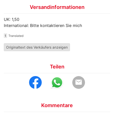
Versandinformationen
UK: 1,50
International: Bitte kontaktieren Sie mich
t
Translated
Originaltext des Verkäufers anzeigen
Teilen
email
Kommentare