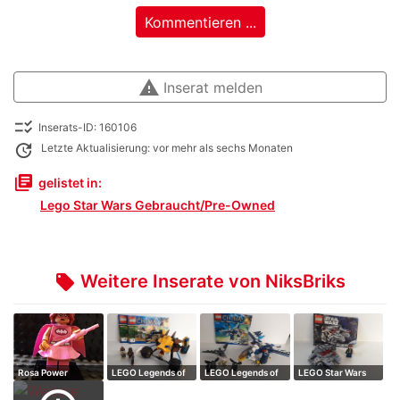
Kommentieren ...
warning
Inserat melden
checklist_rtl
Inserats-ID: 160106
update
Letzte Aktualisierung: vor mehr als sechs Monaten
library_books
gelistet in:
Lego Star Wars Gebraucht/Pre-Owned
Weitere Inserate von NiksBriks
local_offer
Rosa Power
LEGO Legends of
LEGO Legends of
LEGO Star Wars
Batgirl Minifigur …
Chima Lennox'…
Chima Eris' E…
Millennium Fal…