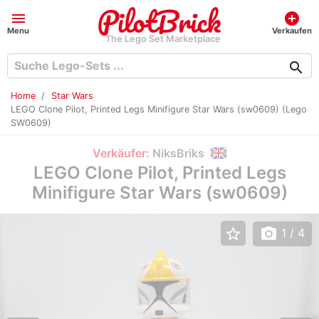
menu
add_circle
Menu
Verkaufen
The Lego Set Marketplace
search
Home
Star Wars
LEGO Clone Pilot, Printed Legs Minifigure Star Wars (sw0609) (Lego
SW0609)
Verkäufer:
NiksBriks
LEGO Clone Pilot, Printed Legs
Minifigure Star Wars (sw0609)
star_border
photo_camera
1
/ 4