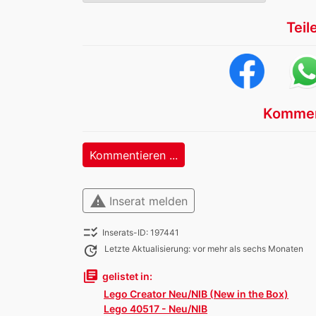
Teil
Kommen
Kommentieren ...
warning
Inserat melden
checklist_rtl
Inserats-ID: 197441
update
Letzte Aktualisierung: vor mehr als sechs Monaten
library_books
gelistet in:
Lego Creator Neu/NIB (New in the Box)
Lego 40517 - Neu/NIB