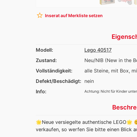
star_border
Inserat auf Merkliste setzen
Eigensc
Modell:
Lego 40517
Zustand:
Neu/NIB (New in the B
Vollständigkeit:
alle Steine, mit Box, m
Defekt/Beschädigt:
nein
Info:
Achtung: Nicht für Kinder unter
Beschre
🌟Neue versiegelte authentische LEGO🌟 
verkaufen, so werfen Sie bitte einen Blick a