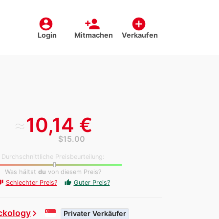
account_circle
person_add
add_circle
Login
Mitmachen
Verkaufen
≈
10,14 €
$15.00
Durchschnittliche Preisbeurteilung:
Was hältst
du
von diesem Preis?
Schlechter Preis?
Guter Preis?
thumb_up
_down
ckology
chevron_right
Privater Verkäufer