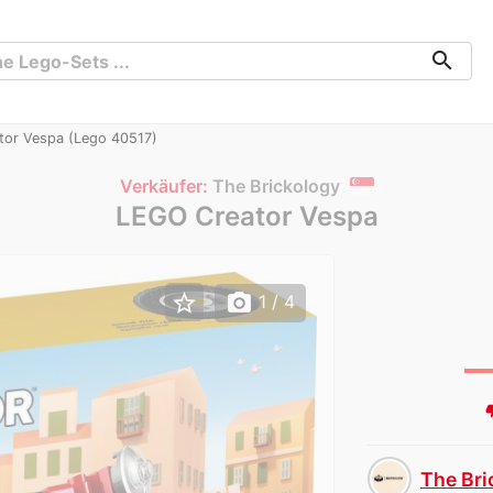
search
or Vespa (Lego 40517)
Verkäufer:
The Brickology
LEGO Creator Vespa
star_border
photo_camera
1
/ 4
thumb
The Bri