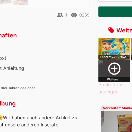
people
remove_red_eye
1
0239
Weite
local_offer
haften
ox)
LEGO Creator 3in1
Delfin und …
add_circle_outline
it Anleitung
Weitere ...
 drei Jahren geeignet.
ibung
Verkäufer: Manu
Wir haben auch andere Artikel zu
uf unsere anderen Inserate.