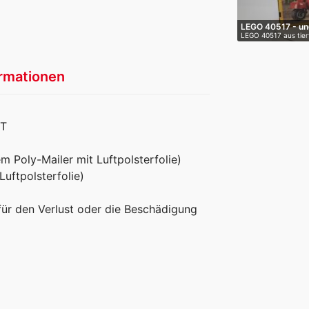
LEGO 40517 - un
LEGO 40517 aus tier
raucherfr…
rmationen
RT
m Poly-Mailer mit Luftpolsterfolie)
uftpolsterfolie)
 für den Verlust oder die Beschädigung