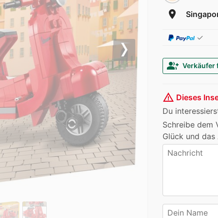
room
Singapor
✓
Next
group_add
Verkäufer 
warning_amber
Dieses Inse
Du interessiers
Schreibe dem V
Glück und das 