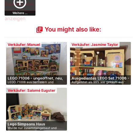
add_circle_outline
Weitere ...
You might also like:
library_books
Verkäufer: Manuel
Verkäufer: Jasmine Taylor
LEGO 71006 - ungeöffnet, neu,
Ausgedientes LEGO Set 71006 -
LEGO 71006 aus tierfreiem und
Aufgelistet als 99% wie gekauft aus
…
…
raucherfr…
zwe…
Verkäufer: Salomé Eugster
Lego Simpsons Haus
Wurde nur zusammengebaut und
aufgestell…