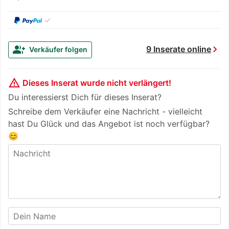
✓
chevron_right
group_add
9 Inserate online
Verkäufer folgen
warning_amber
Dieses Inserat wurde nicht verlängert!
Du interessierst Dich für dieses Inserat?
Schreibe dem Verkäufer eine Nachricht - vielleicht
hast Du Glück und das Angebot ist noch verfügbar?
😊