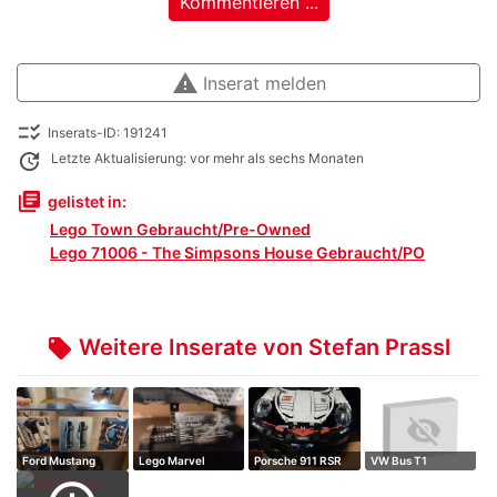
Kommentieren ...
warning
Inserat melden
checklist_rtl
Inserats-ID: 191241
update
Letzte Aktualisierung: vor mehr als sechs Monaten
library_books
gelistet in:
Lego Town Gebraucht/Pre-Owned
Lego 71006 - The Simpsons House Gebraucht/PO
Weitere Inserate von Stefan Prassl
local_offer
Ford Mustang
Lego Marvel
Porsche 911 RSR
VW Bus T1
HeliCarrier
Camper