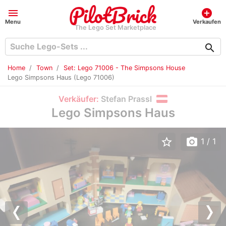
menu
add_circle
Menu
Verkaufen
The Lego Set Marketplace
search
Home
Town
Set: Lego 71006 - The Simpsons House
Lego Simpsons Haus (Lego 71006)
Verkäufer:
Stefan Prassl
Lego Simpsons Haus
star_border
photo_camera
1
/ 1
Previous
Nex