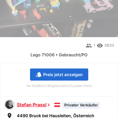
people
remove_red_eye
1
0833
Lego 71006 • Gebraucht/PO
style
Preis jetzt anzeigen
Als PilotBrick-Mitglied siehst Du jeden Preis!
Stefan Prassl
chevron_right
Privater Verkäufer
room
4490 Bruck bei Hausleiten, Österreich