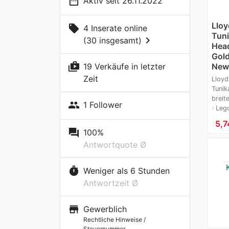
date_range
Aktiv seit 26.11.2022
Lloy
local_offer
4 Inserate online
Tuni
chevron_right
(30 insgesamt)
Head
Gold
shop_two
New 
19 Verkäufe in letzter
Zeit
Lloyd
Tunik
breit
people
1 Follower
Lego
navigate_next
≈
5,7
question_answer
100%
Antwortquote Ø
timer
Weniger als 6 Stunden
Antwortzeit Ø
store
Gewerblich
Rechtliche Hinweise /
Steuernummer