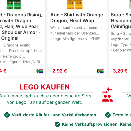
d - Dragons Rising,
Arin - Shirt with Orange
Sora - S
c with Dragon
Dragon, Head Wrap
Headpho
, Hair, Wide Pearl
(Minifigu
Wir verkaufen und versenden
 Shoulder Armor -
nur innerhalb der Grenzen...
Sora - Schu
Original
Lego Minifigures (Neu/NIB)
navigate_next
Kopfhörer -
Lego Typ: Mi
 - Dragons Rising,
Lego Mini
navigate_next
a mit Drachenkopf, Haar,
er Perlengold...
 Minifigures (Neu/NIB)
4 €
≈
2,92 €
≈
3,29 €
LEGO KAUFEN
compare_arrows
group
Kaufe neue, gebrauchte oder gesuchte Sets
V
von Lego Fans auf der ganzen Welt.
check_circle
check_circle
Verifizierte Käufer- und Verkäuferkonten.
Erstelle
check_circle
Keine Verkaufsprovisionen. Kein