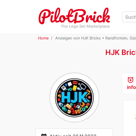
The Lego Set Marketplace
Home
Anzeigen von HJK Bricks • Randfontein, Süd
HJK Bric
alarm_add
info