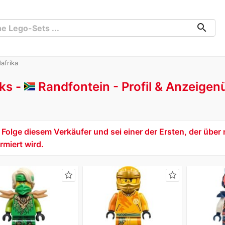
search
afrika
ks -
Randfontein
Profil & Anzeigen
Folge diesem Verkäufer und sei einer der Ersten, der über 
rmiert wird.
star_border
star_border