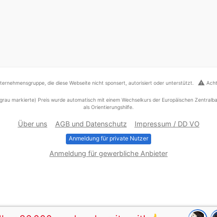
warning
ernehmensgruppe, die diese Webseite nicht sponsert, autorisiert oder unterstützt.
Acht
grau markierte) Preis wurde automatisch mit einem Wechselkurs der Europäischen Zentralba
als Orientierungshilfe.
Über uns
AGB und Datenschutz
Impressum / DD VO
Anmeldung für private Nutzer
Anmeldung für gewerbliche Anbieter