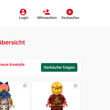
account_circle
person_add
add_circle
Login
Mitmachen
Verkaufen
übersicht
neue Inserate
Verkäufer folgen
star_border
star_border