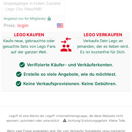
Doppelgänger in tollem Zustand
Lego City (Neu/NIB)
navigate_next
lock
Angebot nur für Mitglieder
Preis:
login
LEGO KAUFEN
LEGO VERKAUFEN
compare_arrows
Kaufe neue, gebrauchte oder
Verkaufe Dein Lego an
group
gesuchte Sets von Lego Fans
jemanden, der es lieben wird.
auf der ganzen Welt.
Es ist kostenfrei für Dich.
check_circle
Verifizierte Käufer- und Verkäuferkonten.
check_circle
Erstelle so viele Angebote, wie du möchtest.
check_circle
Keine Verkaufsprovisionen. Keine Gebühren.
Lego® ist eine Marke der Lego®-Unternehmensgruppe, die diese Webseite nicht
warning
sponsert, autorisiert oder unterstützt.
Achtung! Erstickungsgefahr. Kleine Teile.
Wenn zwei Preise angegeben sind: Der vom Verkäufer festgelegte (grau markierte)