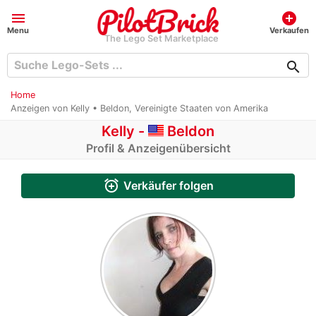
menu
add_circle
Menu
Verkaufen
The Lego Set Marketplace
search
Home
Anzeigen von Kelly • Beldon, Vereinigte Staaten von Amerika
Kelly -
Beldon
Profil & Anzeigenübersicht
alarm_add
Verkäufer folgen