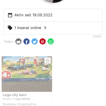
date_range
Aktiv seit 19.09.2022
chevron_right
local_offer
1 Inserat online
192891
Teilen:
star_border
Lego city barn
navigate_next
Modell
Lego 60346
Brandneu mitgebrachte