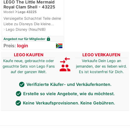
LEGO The Little Mermaid
Royal Clam Shell - 43225
navigate_next
Modell
Lego 43225
Versiegelte Schachtel Teile deine
Liebe zu Disneys Die kleine...
Lego Disney (Neu/NIB)
navigate_next
lock
Angebot nur für Mitglieder
Preis:
login
LEGO KAUFEN
LEGO VERKAUFEN
compare_arrows
Kaufe neue, gebrauchte oder
Verkaufe Dein Lego an
group
gesuchte Sets von Lego Fans
jemanden, der es lieben wird.
auf der ganzen Welt.
Es ist kostenfrei für Dich.
check_circle
Verifizierte Käufer- und Verkäuferkonten.
check_circle
Erstelle so viele Angebote, wie du möchtest.
check_circle
Keine Verkaufsprovisionen. Keine Gebühren.