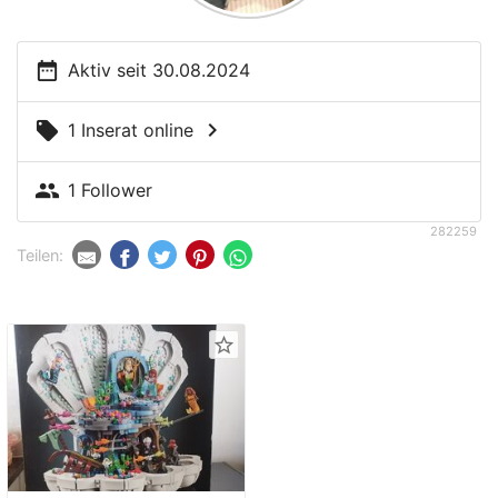
date_range
Aktiv seit 30.08.2024
chevron_right
local_offer
1 Inserat online
people
1 Follower
282259
Teilen:
star_border