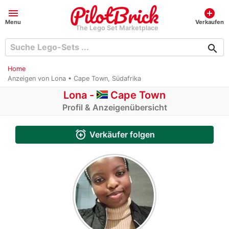
menu
add_circle
Menu
Verkaufen
The Lego Set Marketplace
search
Home
Anzeigen von Lona • Cape Town, Südafrika
Lona -
Cape Town
Profil & Anzeigenübersicht
alarm_add
Verkäufer folgen