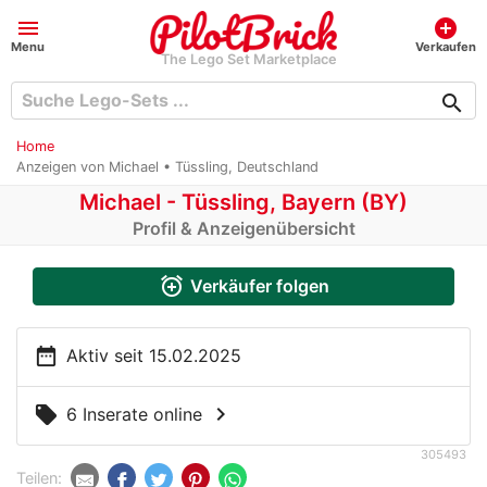
menu
add_circle
Menu
Verkaufen
The Lego Set Marketplace
search
Home
Anzeigen von Michael • Tüssling, Deutschland
Michael - Tüssling, Bayern (BY)
Profil & Anzeigenübersicht
alarm_add
Verkäufer folgen
date_range
Aktiv seit 15.02.2025
chevron_right
local_offer
6 Inserate online
305493
Teilen: