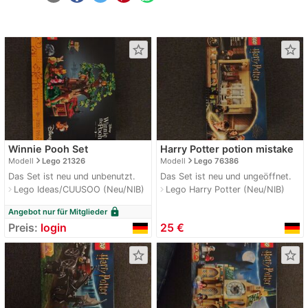
star_border
star_border
Winnie Pooh Set
Harry Potter potion mistake
navigate_next
navigate_next
Modell
Lego 21326
Modell
Lego 76386
Das Set ist neu und unbenutzt.
Das Set ist neu und ungeöffnet.
Lego Ideas/CUUSOO (Neu/NIB)
Lego Harry Potter (Neu/NIB)
navigate_next
navigate_next
lock
Angebot nur für Mitglieder
Preis:
login
25 €
star_border
star_border