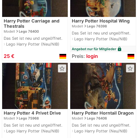
Harry Potter Carriage and
Harry Potter Hospital Wing
navigate_next
Thestrals
Modell
Lego 76398
navigate_next
Modell
Lego 76400
Das Set ist neu und ungeöffnet.
Das Set ist neu und ungeöffnet.
Lego Harry Potter (Neu/NIB)
navigate_next
Lego Harry Potter (Neu/NIB)
navigate_next
lock
Angebot nur für Mitglieder
25 €
Preis:
login
star_border
star_border
Harry Potter 4 Privet Drive
Harry Potter Horntail Dragon
navigate_next
navigate_next
Modell
Lego 75968
Modell
Lego 76406
Das Set ist neu und ungeöffnet.
Das Set ist neu und ungeöffnet.
Lego Harry Potter (Neu/NIB)
Lego Harry Potter (Neu/NIB)
navigate_next
navigate_next