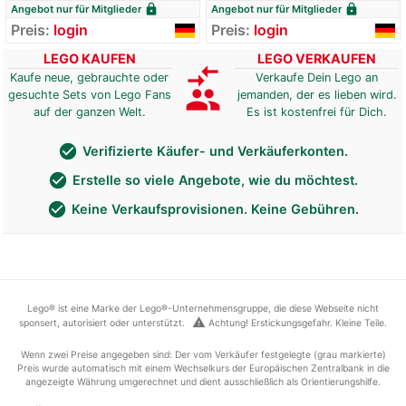
lock
lock
Angebot nur für Mitglieder
Angebot nur für Mitglieder
Preis:
login
Preis:
login
LEGO KAUFEN
LEGO VERKAUFEN
compare_arrows
Kaufe neue, gebrauchte oder
Verkaufe Dein Lego an
group
gesuchte Sets von Lego Fans
jemanden, der es lieben wird.
auf der ganzen Welt.
Es ist kostenfrei für Dich.
check_circle
Verifizierte Käufer- und Verkäuferkonten.
check_circle
Erstelle so viele Angebote, wie du möchtest.
check_circle
Keine Verkaufsprovisionen. Keine Gebühren.
Lego® ist eine Marke der Lego®-Unternehmensgruppe, die diese Webseite nicht
warning
sponsert, autorisiert oder unterstützt.
Achtung! Erstickungsgefahr. Kleine Teile.
Wenn zwei Preise angegeben sind: Der vom Verkäufer festgelegte (grau markierte)
Preis wurde automatisch mit einem Wechselkurs der Europäischen Zentralbank in die
angezeigte Währung umgerechnet und dient ausschließlich als Orientierungshilfe.