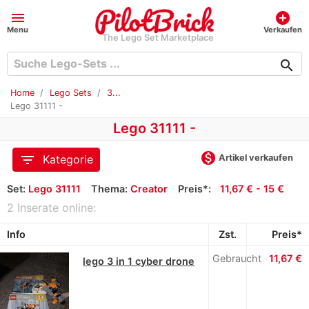
menu
add_circle
Menu
Verkaufen
The Lego Set Marketplace
search
Home
Lego Sets
3...
Lego 31111 -
Lego 31111 -
monetization_on
filter_list
Artikel verkaufen
Kategorie
Set:
Lego 31111
Thema:
Creator
Preis*:
≈
11,67 € - 15 €
2 Inserate online:
Info
Zst.
Preis*
Gebraucht
≈
11,67 €
lego 3 in 1 cyber drone