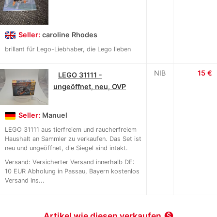
Seller:
caroline Rhodes
brillant für Lego-Liebhaber, die Lego lieben
NIB
15 €
LEGO 31111 -
ungeöffnet, neu, OVP
Seller:
Manuel
LEGO 31111 aus tierfreiem und raucherfreiem
Haushalt an Sammler zu verkaufen. Das Set ist
neu und ungeöffnet, die Siegel sind intakt.
Versand: Versicherter Versand innerhalb DE:
10 EUR Abholung in Passau, Bayern kostenlos
Versand ins...
Artikel wie diesen verkaufen
monetization_on