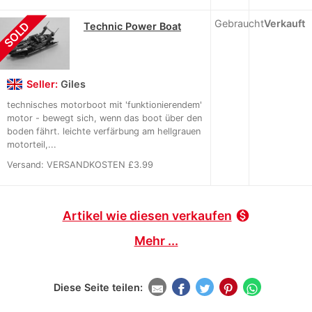
Gebraucht
Verkauft
SOLD
Technic Power Boat
Seller:
Giles
technisches motorboot mit 'funktionierendem'
motor - bewegt sich, wenn das boot über den
boden fährt. leichte verfärbung am hellgrauen
motorteil,...
Versand: VERSANDKOSTEN £3.99
Artikel wie diesen verkaufen
monetization_on
Mehr ...
Diese Seite teilen: