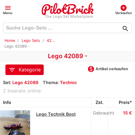
menu
add_circle
Menu
Verkaufen
The Lego Set Marketplace
search
Home
Lego Sets
42...
Lego 42089 -
Lego 42089 -
monetization_on
filter_list
Artikel verkaufen
Kategorie
Set:
Lego 42089
Thema:
Technic
2 Inserate online:
Info
Zst.
Preis*
Gebraucht
15 €
Lego Technik Boot