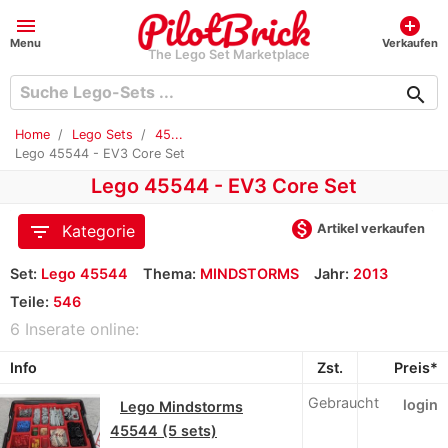
menu
add_circle
Menu
Verkaufen
The Lego Set Marketplace
search
Home
Lego Sets
45...
Lego 45544 - EV3 Core Set
Lego 45544 - EV3 Core Set
monetization_on
filter_list
Artikel verkaufen
Kategorie
Set:
Lego 45544
Thema:
MINDSTORMS
Jahr:
2013
Teile:
546
6 Inserate online:
Info
Zst.
Preis*
Gebraucht
login
Lego Mindstorms
45544 (5 sets)