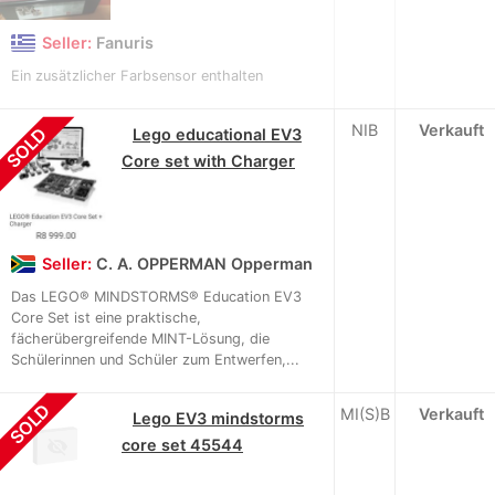
Seller:
Fanuris
Ein zusätzlicher Farbsensor enthalten
NIB
Verkauft
SOLD
Lego educational EV3
Core set with Charger
Seller:
C. A. OPPERMAN Opperman
Das LEGO® MINDSTORMS® Education EV3
Core Set ist eine praktische,
fächerübergreifende MINT-Lösung, die
Schülerinnen und Schüler zum Entwerfen,...
SOLD
MI(S)B
Verkauft
Lego EV3 mindstorms
core set 45544