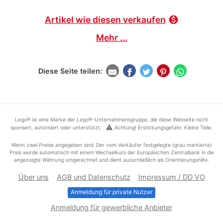
Artikel wie diesen verkaufen
monetization_on
Mehr ...
Diese Seite teilen:
Lego® ist eine Marke der Lego®-Unternehmensgruppe, die diese Webseite nicht
warning
sponsert, autorisiert oder unterstützt.
Achtung! Erstickungsgefahr. Kleine Teile.
Wenn zwei Preise angegeben sind: Der vom Verkäufer festgelegte (grau markierte)
Preis wurde automatisch mit einem Wechselkurs der Europäischen Zentralbank in die
angezeigte Währung umgerechnet und dient ausschließlich als Orientierungshilfe.
Über uns
AGB und Datenschutz
Impressum / DD VO
Anmeldung für private Nutzer
Anmeldung für gewerbliche Anbieter