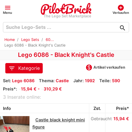
menu
add_circle
Menu
Verkaufen
The Lego Set Marketplace
search
Home
Lego Sets
60...
Lego 6086 - Black Knight's Castle
Lego 6086 - Black Knight's Castle
monetization_on
filter_list
Artikel verkaufen
Kategorie
Set:
Lego 6086
Thema:
Castle
Jahr:
1992
Teile:
590
Preis*:
≈
15,94 € -
≈
310,29 €
3 Inserate online:
Info
Zst.
Preis*
Gebraucht
≈
15,94 €
Castle black knight mini
figure