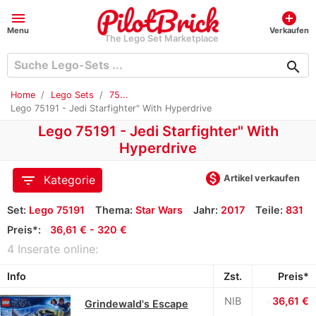
menu
add_circle
Menu
Verkaufen
The Lego Set Marketplace
search
Home
Lego Sets
75...
Lego 75191 - Jedi Starfighter" With Hyperdrive
Lego 75191 - Jedi Starfighter" With
Hyperdrive
monetization_on
filter_list
Artikel verkaufen
Kategorie
Set:
Lego 75191
Thema:
Star Wars
Jahr:
2017
Teile:
831
Preis*:
≈
36,61 € - 320 €
4 Inserate online:
Info
Zst.
Preis*
NIB
≈
36,61 €
Grindewald's Escape