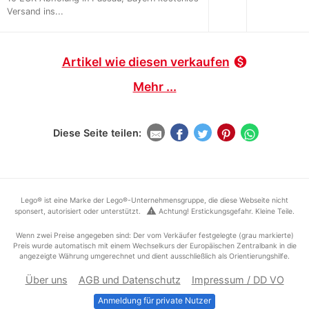
Versand ins...
Artikel wie diesen verkaufen
monetization_on
Mehr ...
Diese Seite teilen:
Lego® ist eine Marke der Lego®-Unternehmensgruppe, die diese Webseite nicht
warning
sponsert, autorisiert oder unterstützt.
Achtung! Erstickungsgefahr. Kleine Teile.
Wenn zwei Preise angegeben sind: Der vom Verkäufer festgelegte (grau markierte)
Preis wurde automatisch mit einem Wechselkurs der Europäischen Zentralbank in die
angezeigte Währung umgerechnet und dient ausschließlich als Orientierungshilfe.
Über uns
AGB und Datenschutz
Impressum / DD VO
Anmeldung für private Nutzer