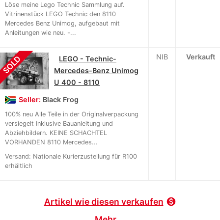
Löse meine Lego Technic Sammlung auf.
Vitrinenstück LEGO Technic den 8110
Mercedes Benz Unimog, aufgebaut mit
Anleitungen wie neu. -...
NIB
Verkauft
SOLD
LEGO - Technic-
Mercedes-Benz Unimog
U 400 - 8110
Seller:
Black Frog
100% neu Alle Teile in der Originalverpackung
versiegelt Inklusive Bauanleitung und
Abziehbildern. KEINE SCHACHTEL
VORHANDEN 8110 Mercedes...
Versand: Nationale Kurierzustellung für R100
erhältlich
Artikel wie diesen verkaufen
monetization_on
Mehr ...