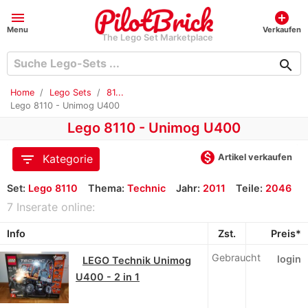
menu
add_circle
Menu
Verkaufen
The Lego Set Marketplace
search
Home
Lego Sets
81...
Lego 8110 - Unimog U400
Lego 8110 - Unimog U400
monetization_on
filter_list
Artikel verkaufen
Kategorie
Set:
Lego 8110
Thema:
Technic
Jahr:
2011
Teile:
2046
7 Inserate online:
Info
Zst.
Preis*
Gebraucht
login
LEGO Technik Unimog
U400 - 2 in 1