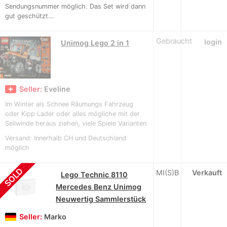
Sendungsnummer möglich. Das Set wird dann
gut geschützt...
Gebraucht
login
Unimog Lego 2 in 1
Seller:
Eveline
Im Winter als Schnee Räumungs Fahrzeug
oder Kipp Lader oder alles mögliche mit der
Seilwinde heraus ziehen, viele Spiele Varianten
Versand: Innerhalb CH und Deutschland
möglich
SOLD
MI(S)B
Verkauft
Lego Technic 8110
Mercedes Benz Unimog
Neuwertig Sammlerstück
Seller:
Marko