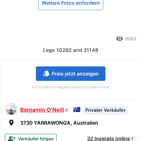
Weitere Fotos anfordern
remove_red_eye
0062
Lego 10282 and 31148
style
Preis jetzt anzeigen
Als PilotBrick-Mitglied siehst Du jeden Preis!
Benjamin O'Neill
chevron_right
Privater Verkäufer
room
3730 YARRAWONGA, Australien
chevron_right
group_add
32 Inserate online
Verkäufer folgen