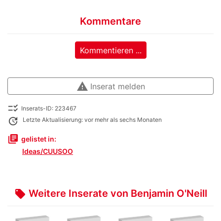
Kommentare
Kommentieren ...
warning
Inserat melden
checklist_rtl
Inserats-ID: 223467
update
Letzte Aktualisierung: vor mehr als sechs Monaten
library_books
gelistet in:
Ideas/CUUSOO
Weitere Inserate von Benjamin O'Neill
local_offer