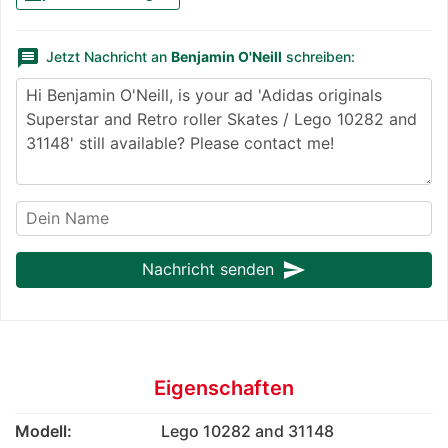
message
Jetzt Nachricht an
Benjamin O'Neill
schreiben:
send
Nachricht senden
Eigenschaften
Modell:
Lego 10282 and 31148