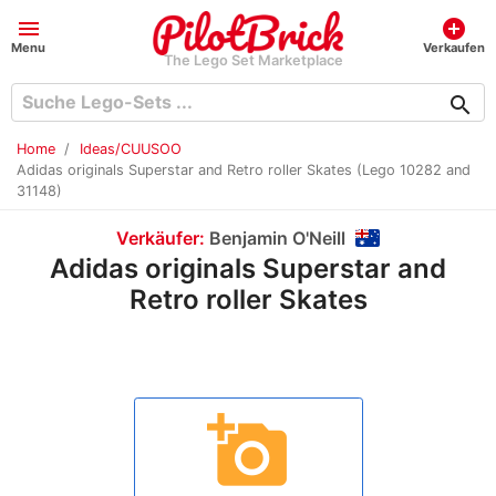
menu
add_circle
Menu
Verkaufen
The Lego Set Marketplace
search
Home
Ideas/CUUSOO
Adidas originals Superstar and Retro roller Skates (Lego 10282 and
31148)
Verkäufer:
Benjamin O'Neill
Adidas originals Superstar and
Retro roller Skates
add_a_photo