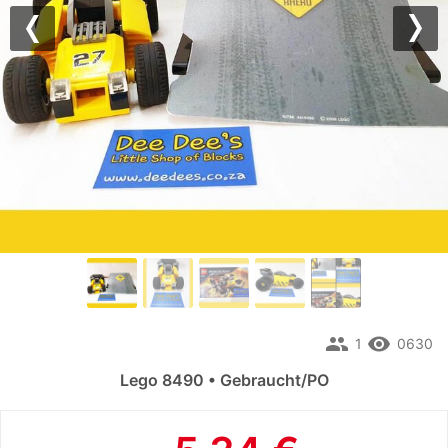
Previous
Nex
people
remove_red_eye
1
0630
Lego 8490 • Gebraucht/PO