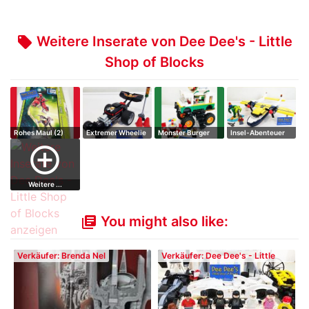
Weitere Inserate von Dee Dee's - Little
local_offer
Shop of Blocks
Rohes Maul (2)
Extremer Wheelie
Monster Burger
Insel-Abenteuer
Truck
add_circle_outline
Weitere ...
You might also like:
library_books
Verkäufer: Brenda Nel
Verkäufer: Dee Dee's - Little
Shop of Blocks