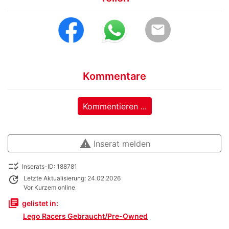
email
Kommentare
Kommentieren ...
warning
Inserat melden
checklist_rtl
Inserats-ID: 188781
update
Letzte Aktualisierung: 24.02.2026
Vor Kurzem online
library_books
gelistet in:
Lego Racers Gebraucht/Pre-Owned