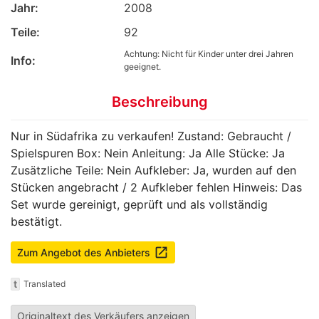
Jahr:
2008
Teile:
92
Achtung: Nicht für Kinder unter drei Jahren
Info:
geeignet.
Beschreibung
Nur in Südafrika zu verkaufen! Zustand: Gebraucht /
Spielspuren Box: Nein Anleitung: Ja Alle Stücke: Ja
Zusätzliche Teile: Nein Aufkleber: Ja, wurden auf den
Stücken angebracht / 2 Aufkleber fehlen Hinweis: Das
Set wurde gereinigt, geprüft und als vollständig
bestätigt.
launch
Zum Angebot des Anbieters
t
Translated
Originaltext des Verkäufers anzeigen