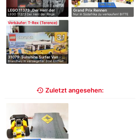
LEGO 11373 „Der Herr der
Grand Prix Rennen
LEGO 11373 Der Herr der Ringe:
Nur in Südafrika zu verkaufen! BITTE
Ring…
Saurons …
B…
Verkäufer: T-Rex (Terence)
31079: Sunshine Surfer Van - …
Brandneu in versiegelter Box! Enthält
…
history
Zuletzt angesehen: