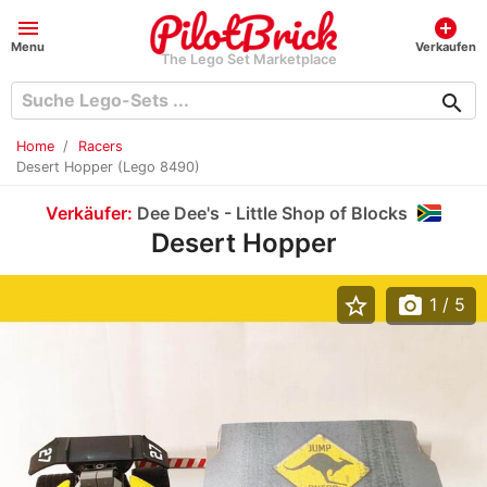
menu
add_circle
Menu
Verkaufen
The Lego Set Marketplace
search
Home
Racers
Desert Hopper (Lego 8490)
Verkäufer:
Dee Dee's - Little Shop of Blocks
Desert Hopper
star_border
photo_camera
1
/ 5