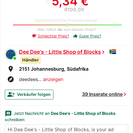
≈
5,34 €
R100,00
Durchschnittliche Preisbeurteilung:
Was hältst
du
von diesem Preis?
Schlechter Preis?
Guter Preis?
thumb_up
thumb_down
Dee Dee's - Little Shop of Blocks
chevron_right
Händler
room
2151 Johannesburg, Südafrika
explore
deedees...
anzeigen
chevron_right
group_add
39 Inserate online
Verkäufer folgen
message
Jetzt Nachricht an
Dee Dee's - Little Shop of Blocks
schreiben: