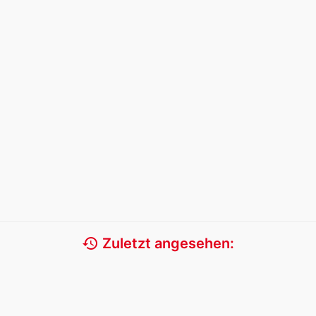
history
Zuletzt angesehen: