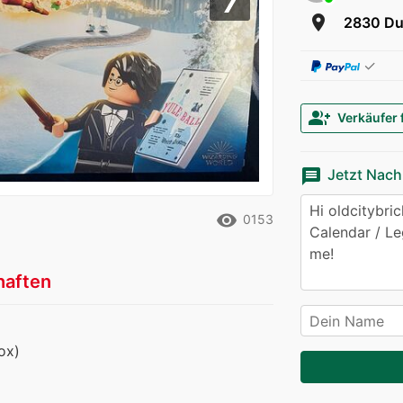
Next
room
2830 Du
✓
group_add
Verkäufer 
message
Jetzt Nach
remove_red_eye
0153
haften
ox)