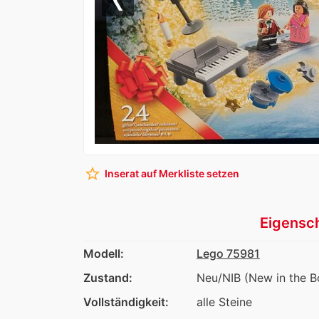
Previous
star_border
Inserat auf Merkliste setzen
Eigensc
Modell:
Lego 75981
Zustand:
Neu/NIB (New in the B
Vollständigkeit:
alle Steine