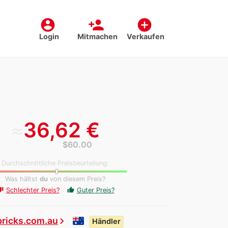
account_circle
person_add
add_circle
Login
Mitmachen
Verkaufen
≈
36,62 €
$60.00
Durchschnittliche Preisbeurteilung:
Was hältst
du
von diesem Preis?
Schlechter Preis?
Guter Preis?
thumb_up
_down
bricks.com.au
chevron_right
Händler