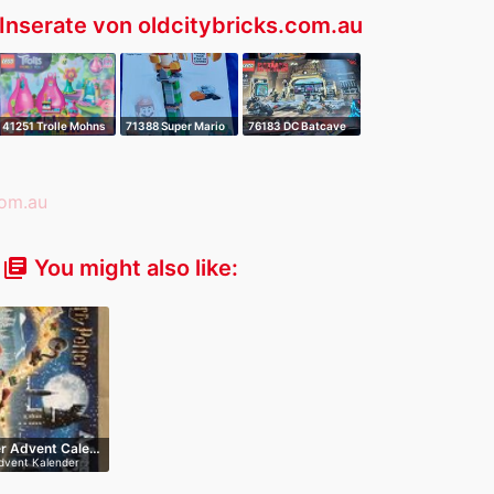
Inserate von oldcitybricks.com.au
41251 Trolle Mohns
71388 Super Mario
76183 DC Batcave
Schote
Boss Sumo B…
der Riddler …
You might also like:
library_books
er Advent Cale…
dvent Kalender