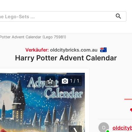
search
Potter Advent Calendar (Lego 75981)
Verkäufer:
oldcitybricks.com.au
Harry Potter Advent Calendar
star_border
photo_camera
1
/ 1
thumb
O
oldcity