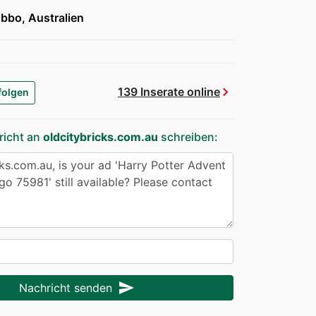
bbo, Australien
chevron_right
139 Inserate online
folgen
richt an
oldcitybricks.com.au
schreiben:
send
Nachricht senden