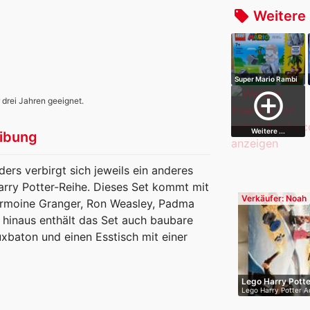
Weitere 
local_offer
Super Mario Rambi
das Nashorn…
add_circle_outline
 drei Jahren geeignet.
Weitere ...
ibung
ers verbirgt sich jeweils ein anderes
arry Potter-Reihe. Dieses Set kommt mit
Verkäufer: Noah
Hermoine Granger, Ron Weasley, Padma
r hinaus enthält das Set auch baubare
xbaton und einen Esstisch mit einer
Lego Harry Pott
Lego Harry Potter A
Neu i…