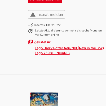
warning
Inserat melden
checklist_rtl
Inserats-ID: 220522
update
Letzte Aktualisierung: vor mehr als sechs Monaten
Vor Kurzem online
library_books
gelistet in:
Lego Harry Potter Neu/NIB (New in the Box)
Lego 75981 - Neu/NIB