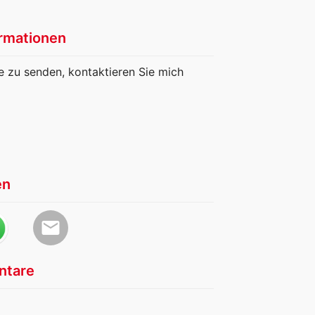
rmationen
ee zu senden, kontaktieren Sie mich
en
email
tare