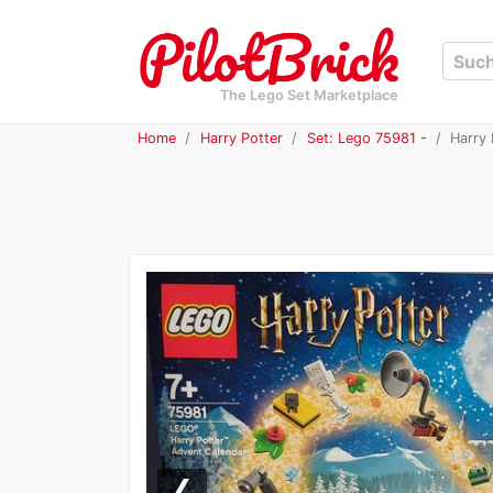
The Lego Set Marketplace
Home
Harry Potter
Set: Lego 75981 -
Harry 