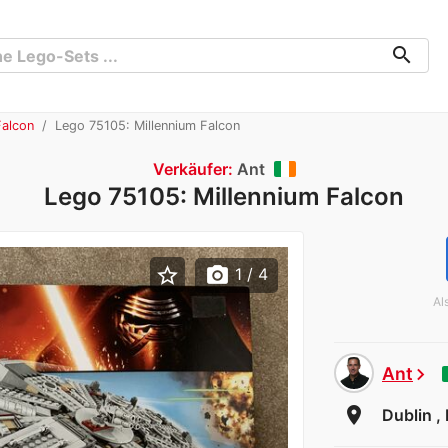
search
Falcon
Lego 75105: Millennium Falcon
Verkäufer:
Ant
Lego 75105: Millennium Falcon
star_border
photo_camera
1
/ 4
Al
Ant
chevron_right
room
Dublin , 