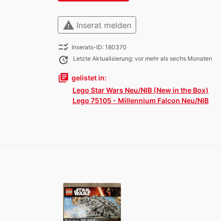
warning
Inserat melden
checklist_rtl
Inserats-ID: 180370
update
Letzte Aktualisierung: vor mehr als sechs Monaten
library_books
gelistet in:
Lego Star Wars Neu/NIB (New in the Box)
Lego 75105 - Millennium Falcon Neu/NIB