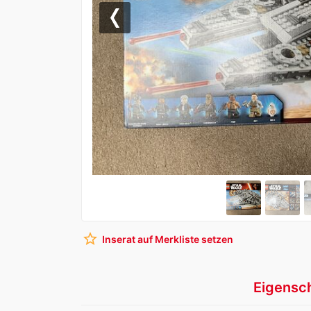
Previous
star_border
Inserat auf Merkliste setzen
Eigensc