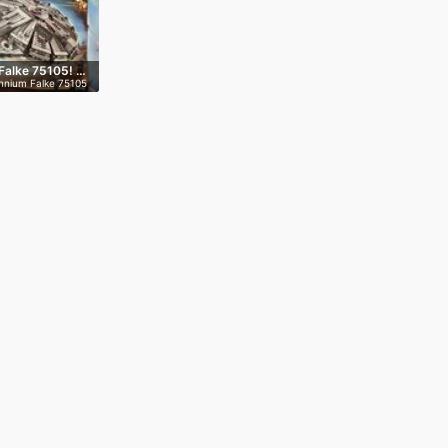
Falke 75105! …
ennium Falke 75105