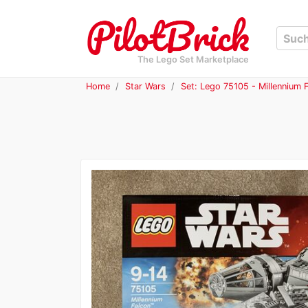
The Lego Set Marketplace
Home
Star Wars
Set: Lego 75105 - Millennium 