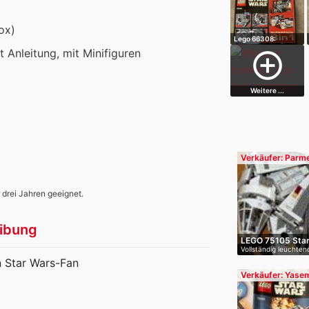
ox)
Lego 66308:
Superpack 3 in 1
it Anleitung, mit Minifiguren
add_circle_outline
Weitere ...
Verkäufer: Parm
Randhawa
 drei Jahren geeignet.
ibung
LEGO 75105 Star
Vollständig leuchten
n Star Wars-Fan
Verkäufer: Yasemi