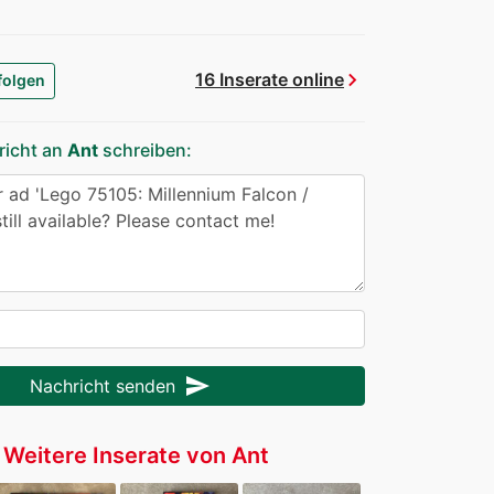
chevron_right
16 Inserate online
folgen
richt an
Ant
schreiben:
send
Nachricht senden
Weitere Inserate von Ant