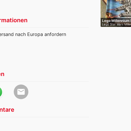
rmationen
Lego Millennium 
Lego Star Wars Mill
…
ersand nach Europa anfordern
en
email
tare