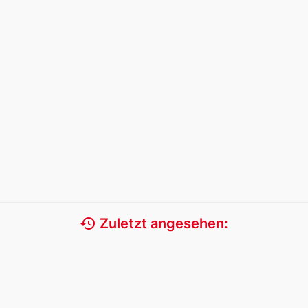
history
Zuletzt angesehen: