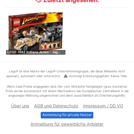
LEGO 7682 Indiana Jones - Jag…
Lego® ist eine Marke der Lego®-Unternehmensgruppe, die diese Webseite nicht
warning
sponsert, autorisiert oder unterstützt.
Achtung! Erstickungsgefahr. Kleine Teile.
Wenn zwei Preise angegeben sind: Der vom Verkäufer festgelegte (grau markierte)
Preis wurde automatisch mit einem Wechselkurs der Europäischen Zentralbank in die
angezeigte Währung umgerechnet und dient ausschließlich als Orientierungshilfe.
Über uns
AGB und Datenschutz
Impressum / DD VO
Anmeldung für private Nutzer
Anmeldung für gewerbliche Anbieter