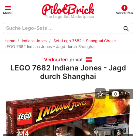
menu
add_circle
Menu
Verkaufen
The Lego Set Marketplace
search
Home
Indiana Jones
Set: Lego 7682 - Shanghai Chase
LEGO 7682 Indiana Jones - Jagd durch Shanghai
Verkäufer:
privat
LEGO 7682 Indiana Jones - Jagd
durch Shanghai
star_border
photo_camera
1
/ 1