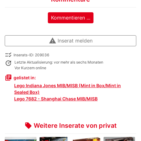
Kommentieren ...
warning
Inserat melden
checklist_rtl
Inserats-ID: 209036
update
Letzte Aktualisierung: vor mehr als sechs Monaten
Vor Kurzem online
library_books
gelistet in:
Lego Indiana Jones MIB/MISB (Mint in Box/Mint in
Sealed Box)
Lego 7682 - Shanghai Chase MIB/MISB
Weitere Inserate von privat
local_offer