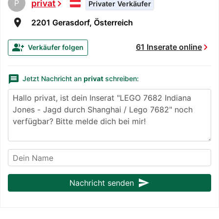
P
privat
chevron_right
Privater Verkäufer
room
2201 Gerasdorf, Österreich
chevron_right
group_add
61 Inserate online
Verkäufer folgen
message
Jetzt Nachricht an
privat
schreiben:
send
Nachricht senden