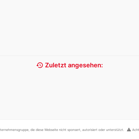
history
Zuletzt angesehen:
warning
ernehmensgruppe, die diese Webseite nicht sponsert, autorisiert oder unterstützt.
Acht