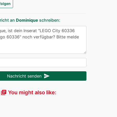
folgen
richt an
Dominique
schreiben:
send
Nachricht senden
You might also like:
library_books