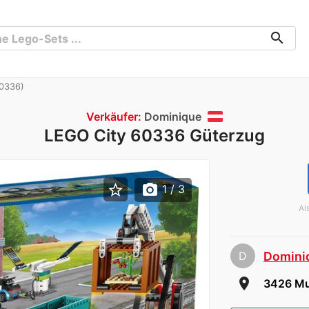
search
0336)
Verkäufer:
Dominique
LEGO City 60336 Güterzug
star_border
photo_camera
1
/ 3
Al
D
Domini
room
3426 Mu