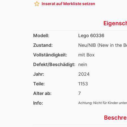
star_border
Inserat auf Merkliste setzen
Eigensc
Modell:
Lego 60336
Zustand:
Neu/NIB (New in the B
Vollständigkeit:
mit Box
Defekt/Beschädigt:
nein
Jahr:
2024
Teile:
1153
Alter ab:
7
Info:
Achtung: Nicht für Kinder unter
Beschre