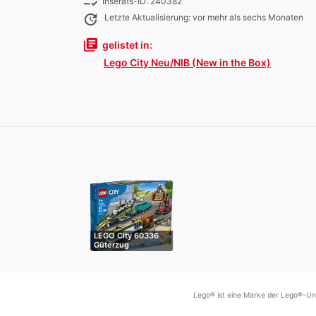
checklist_rtl
Inserats-ID: 240382
update
Letzte Aktualisierung: vor mehr als sechs Monaten
library_books
gelistet in:
Lego City Neu/NIB (New in the Box)
LEGO City 60336
Güterzug
Lego® ist eine Marke der Lego®-Unt