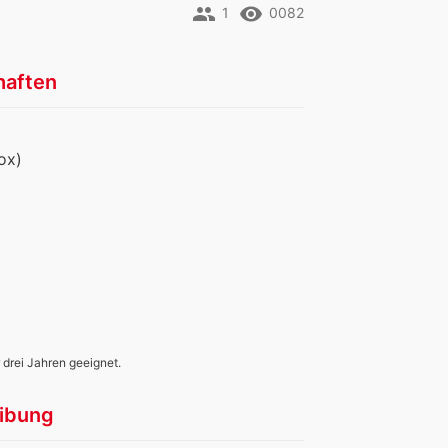
people
remove_red_eye
1
0082
haften
ox)
 drei Jahren geeignet.
ibung