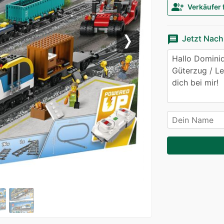
group_add
Verkäufer 
message
Jetzt Nach
Next