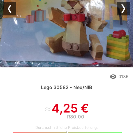
Previous
Nex
remove_red_eye
0186
Lego 30582 • Neu/NIB
≈
4,25 €
R80,00
Durchschnittliche Preisbeurteilung: