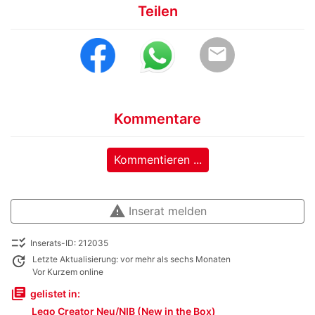
Teilen
email
Kommentare
Kommentieren ...
warning
Inserat melden
checklist_rtl
Inserats-ID: 212035
update
Letzte Aktualisierung: vor mehr als sechs Monaten
Vor Kurzem online
library_books
gelistet in:
Lego Creator Neu/NIB (New in the Box)