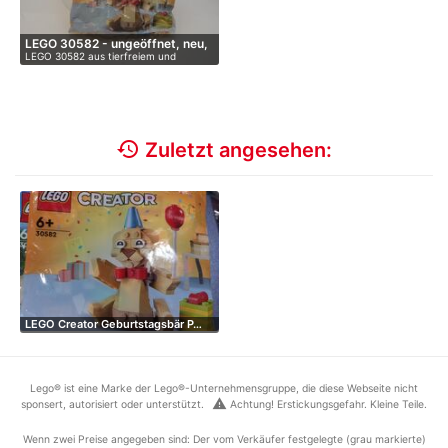
LEGO 30582 - ungeöffnet, neu,
LEGO 30582 aus tierfreiem und
…
raucherfr…
history
Zuletzt angesehen:
LEGO Creator Geburtstagsbär P…
Lego® ist eine Marke der Lego®-Unternehmensgruppe, die diese Webseite nicht
warning
sponsert, autorisiert oder unterstützt.
Achtung! Erstickungsgefahr. Kleine Teile.
Wenn zwei Preise angegeben sind: Der vom Verkäufer festgelegte (grau markierte)