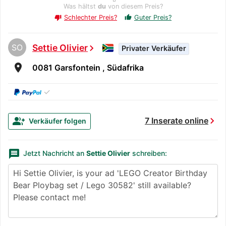
Was hältst
du
von diesem Preis?
Schlechter Preis?
Guter Preis?
thumb_up
thumb_down
SO
Settie Olivier
chevron_right
Privater Verkäufer
room
0081 Garsfontein , Südafrika
✓
chevron_right
group_add
7 Inserate online
Verkäufer folgen
message
Jetzt Nachricht an
Settie Olivier
schreiben: