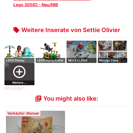
Lego 30582 - Neu/NIB
Weitere Inserate von Settie Olivier
local_offer
LEGO Disney
LEGO Harry Potter
NEU 5 x LEGO
Ninjago Zane
Moana Satz
Ravenclaw Q…
Bundle Vielfalt …
Drachenmeister
add_circle_outline
Weitere ...
You might also like:
library_books
Verkäufer: Manuel