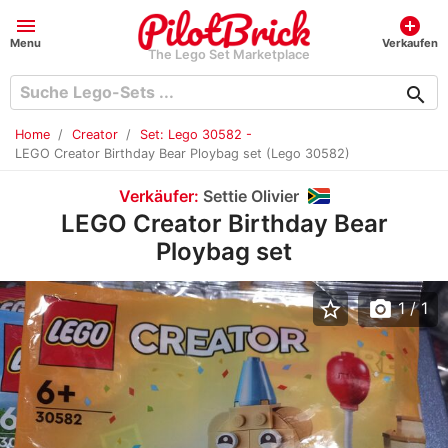
menu
add_circle
Menu
Verkaufen
The Lego Set Marketplace
search
Home
Creator
Set: Lego 30582 -
LEGO Creator Birthday Bear Ploybag set (Lego 30582)
Verkäufer:
Settie Olivier
LEGO Creator Birthday Bear
Ploybag set
star_border
photo_camera
1
/ 1