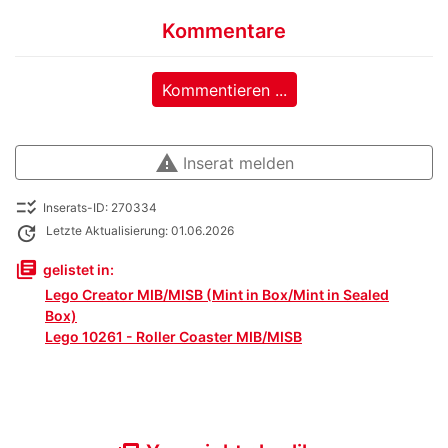
Kommentare
Kommentieren ...
warning
Inserat melden
checklist_rtl
Inserats-ID: 270334
update
Letzte Aktualisierung: 01.06.2026
library_books
gelistet in:
Lego Creator MIB/MISB (Mint in Box/Mint in Sealed
Box)
Lego 10261 - Roller Coaster MIB/MISB