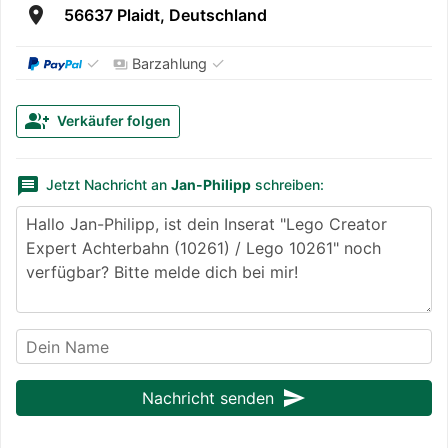
room
56637 Plaidt, Deutschland
✓
✓
Barzahlung
payments
group_add
Verkäufer folgen
message
Jetzt Nachricht an
Jan-Philipp
schreiben:
send
Nachricht senden