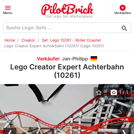
menu
add_circle
Menu
Verkaufen
The Lego Set Marketplace
search
Home
Creator
Set: Lego 10261 - Roller Coaster
Lego Creator Expert Achterbahn (10261) (Lego 10261)
Verkäufer:
Jan-Philipp
Lego Creator Expert Achterbahn
(10261)
star_border
photo_camera
1
/ 1