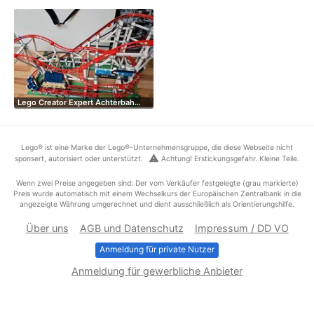
Lego Creator Expert Achterbah…
Lego® ist eine Marke der Lego®-Unternehmensgruppe, die diese Webseite nicht
warning
sponsert, autorisiert oder unterstützt.
Achtung! Erstickungsgefahr. Kleine Teile.
Wenn zwei Preise angegeben sind: Der vom Verkäufer festgelegte (grau markierte)
Preis wurde automatisch mit einem Wechselkurs der Europäischen Zentralbank in die
angezeigte Währung umgerechnet und dient ausschließlich als Orientierungshilfe.
Über uns
AGB und Datenschutz
Impressum / DD VO
Anmeldung für private Nutzer
Anmeldung für gewerbliche Anbieter