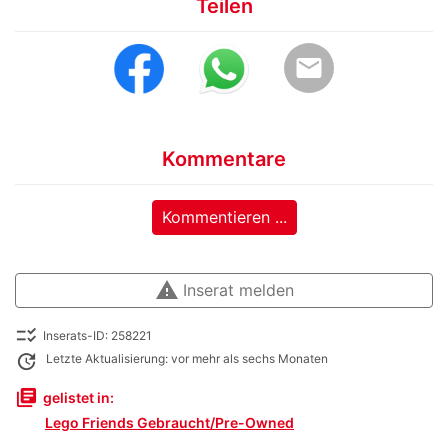
Teilen
email
Kommentare
Kommentieren ...
warning
Inserat melden
checklist_rtl
Inserats-ID: 258221
update
Letzte Aktualisierung: vor mehr als sechs Monaten
library_books
gelistet in:
Lego Friends Gebraucht/Pre-Owned