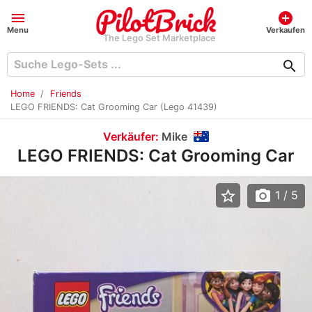
menu
add_circle
Menu
Verkaufen
The Lego Set Marketplace
search
Home
Friends
LEGO FRIENDS: Cat Grooming Car (Lego 41439)
Verkäufer:
Mike
LEGO FRIENDS: Cat Grooming Car
star_border
photo_camera
1
/ 5