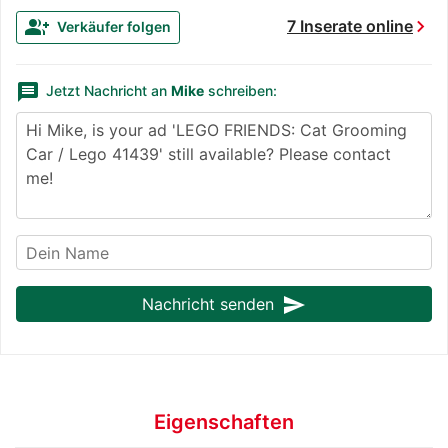
chevron_right
group_add
7 Inserate online
Verkäufer folgen
message
Jetzt Nachricht an
Mike
schreiben:
send
Nachricht senden
Eigenschaften