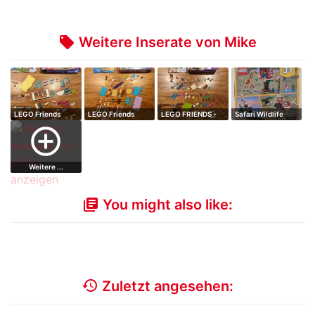
Weitere Inserate von Mike
local_offer
LEGO Friends
LEGO Friends
LEGO FRIENDS -
Safari Wildlife
Heartlake City B…
Heartlake Surf S…
Olivias Blumen…
Baumhaus
add_circle_outline
Weitere ...
You might also like:
library_books
history
Zuletzt angesehen: