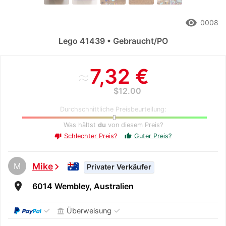
remove_red_eye
0008
Lego 41439 • Gebraucht/PO
≈
7,32 €
$12.00
Durchschnittliche Preisbeurteilung:
Was hältst
du
von diesem Preis?
Schlechter Preis?
Guter Preis?
thumb_up
thumb_down
M
Mike
chevron_right
Privater Verkäufer
room
6014 Wembley, Australien
✓
✓
Überweisung
account_balance