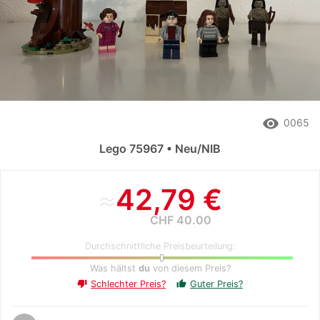
remove_red_eye
0065
Lego 75967 • Neu/NIB
≈
42,79 €
CHF 40.00
Durchschnittliche Preisbeurteilung:
Was hältst
du
von diesem Preis?
Schlechter Preis?
Guter Preis?
thumb_up
thumb_down