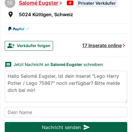
SE
Salomé Eugster
chevron_right
Privater Verkäufer
room
5024 Küttigen, Schweiz
✓
chevron_right
group_add
17 Inserate online
Verkäufer folgen
message
Jetzt Nachricht an
Salomé Eugster
schreiben:
send
Nachricht senden