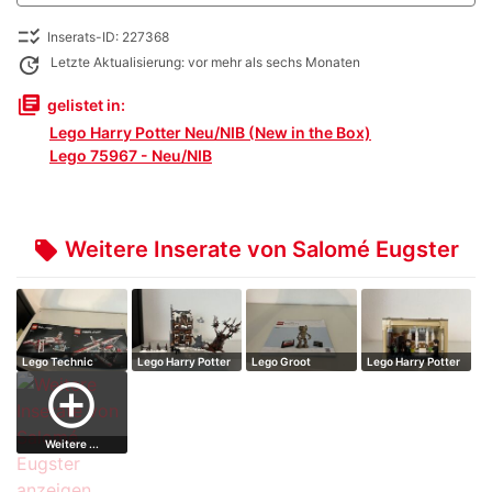
checklist_rtl
Inserats-ID: 227368
update
Letzte Aktualisierung: vor mehr als sechs Monaten
library_books
gelistet in:
Lego Harry Potter Neu/NIB (New in the Box)
Lego 75967 - Neu/NIB
Weitere Inserate von Salomé Eugster
local_offer
Lego Technic
Lego Harry Potter
Lego Groot
Lego Harry Potter
Heulende Hü…
add_circle_outline
Weitere ...