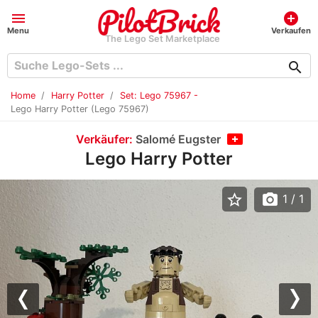
menu
add_circle
Menu
Verkaufen
The Lego Set Marketplace
search
Home
Harry Potter
Set: Lego 75967 -
Lego Harry Potter (Lego 75967)
Verkäufer:
Salomé Eugster
Lego Harry Potter
star_border
photo_camera
1
/ 1
Previous
Nex