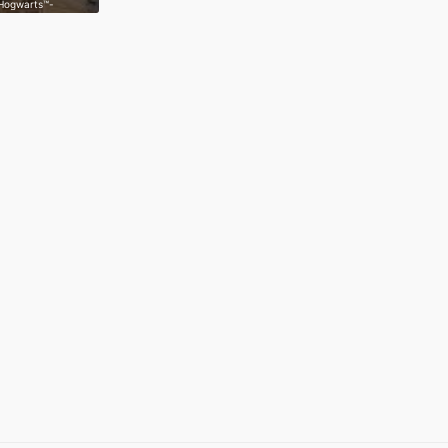
 Hogwarts™-