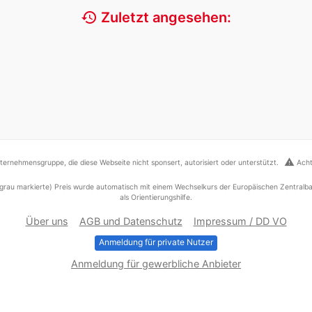
history
Zuletzt angesehen:
warning
ernehmensgruppe, die diese Webseite nicht sponsert, autorisiert oder unterstützt.
Acht
grau markierte) Preis wurde automatisch mit einem Wechselkurs der Europäischen Zentralba
als Orientierungshilfe.
Über uns
AGB und Datenschutz
Impressum / DD VO
Anmeldung für private Nutzer
Anmeldung für gewerbliche Anbieter