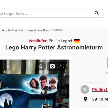
search
arry Potter Astronomieturm (Lego 75969)
Verkäufer:
Phillip Legrel
Lego Harry Potter Astronomieturm
star_border
photo_camera
1
/ 3
Al
PL
Phillip 
room
39110 M