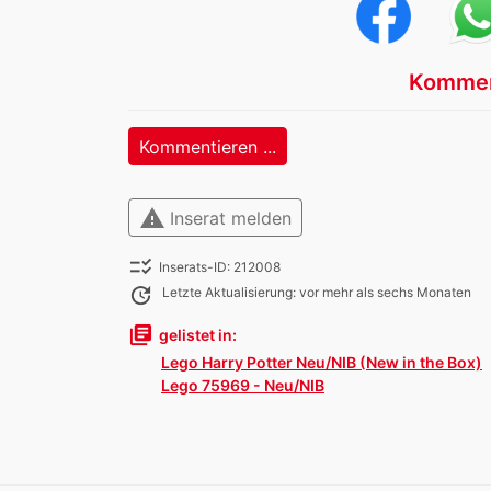
Kommen
Kommentieren ...
warning
Inserat melden
checklist_rtl
Inserats-ID: 212008
update
Letzte Aktualisierung: vor mehr als sechs Monaten
library_books
gelistet in:
Lego Harry Potter Neu/NIB (New in the Box)
Lego 75969 - Neu/NIB