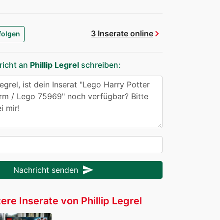
chevron_right
3 Inserate online
folgen
richt an
Phillip Legrel
schreiben:
send
Nachricht senden
ere Inserate von Phillip Legrel