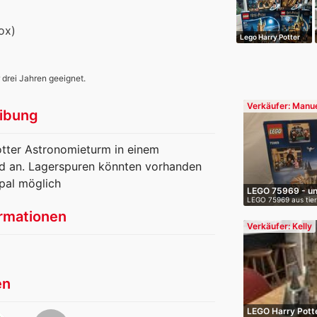
ox)
Lego Harry Potter
Sammlung
 drei Jahren geeignet.
Verkäufer: Manu
ibung
otter Astronomieturm in einem
nd an. Lagerspuren könnten vorhanden
pal möglich
LEGO 75969 - un
LEGO 75969 aus tier
…
raucherfr…
rmationen
Verkäufer: Kelly
en
LEGO Harry Pott