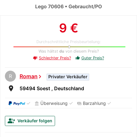
Lego 70606 • Gebraucht/PO
9 €
Durchschnittliche Preisbeurteilung:
Was hältst
du
von diesem Preis?
Schlechter Preis?
Guter Preis?
thumb_up
thumb_down
R
Roman
chevron_right
Privater Verkäufer
room
59494 Soest , Deutschland
✓
✓
✓
Überweisung
Barzahlung
account_balance
payments
group_add
Verkäufer folgen