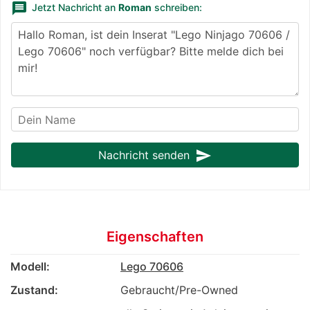
message
Jetzt Nachricht an
Roman
schreiben:
send
Nachricht senden
Eigenschaften
Modell:
Lego 70606
Zustand:
Gebraucht/Pre-Owned