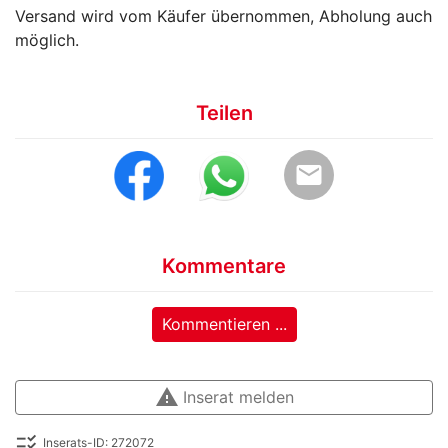
Versand wird vom Käufer übernommen, Abholung auch
möglich.
Teilen
email
Kommentare
Kommentieren ...
warning
Inserat melden
checklist_rtl
Inserats-ID: 272072