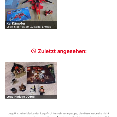
Kai Kämpfer
Lego in perfektem Zustand. Enthält
Mini…
history
Zuletzt angesehen:
Lego Ninjago 70606
Lego® ist eine Marke der Lego®-Unternehmensgruppe, die diese Webseite nicht