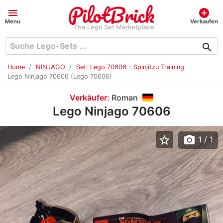
menu
add_circle
Menu
Verkaufen
The Lego Set Marketplace
search
Home
NINJAGO
Set: Lego 70606 - Spinjitzu Training
Lego Ninjago 70606 (Lego 70606)
Verkäufer:
Roman
Lego Ninjago 70606
star_border
photo_camera
1
/ 1