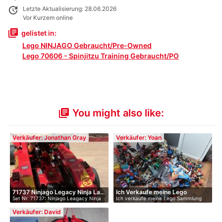
update
Letzte Aktualisierung: 28.06.2026
Vor Kurzem online
library_books
gelistet in:
Lego NINJAGO Gebraucht/Pre-Owned
Lego 70606 - Spinjitzu Training Gebraucht/PO
You might also like:
library_books
Verkäufer: Jonathan Gray
Verkäufer: Yoan
71737 Ninjago Legacy Ninja La…
Ich Verkaufe meine Lego
Set Nr. 71737: Ninjago Leagacy Ninja
Ich verkaufe meine Lego Sammlung
Konvo…
Ch…
mit se…
Verkäufer: David