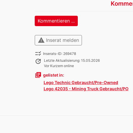
Kommen
Kommentieren ...
warning
Inserat melden
checklist_rtl
Inserats-ID: 269478
update
Letzte Aktualisierung: 15.05.2026
Vor Kurzem online
library_books
gelistet in:
Lego Technic Gebraucht/Pre-Owned
Lego 42035 - Mining Truck Gebraucht/PO