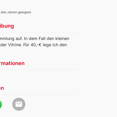
 drei Jahren geeignet.
ibung
mlung auf. In dem Fall den kleinen
er Vitrine. Für 40,-€ lege ich den
rmationen
en
email