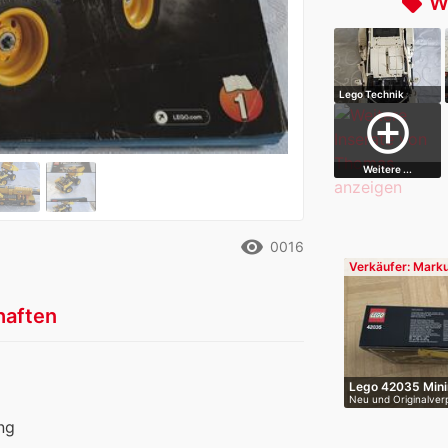
W
local_offer
Lego Technik
Porsche
add_circle_outline
Weitere ...
remove_red_eye
0016
Verkäufer: Mark
haften
Lego 42035 Mini
Neu und Originalve
Sammlungsa…
ung