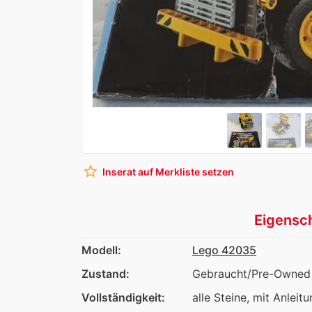
star_border
Inserat auf Merkliste setzen
Eigensc
Modell:
Lego 42035
Zustand:
Gebraucht/Pre-Owned
Vollständigkeit:
alle Steine, mit Anleit