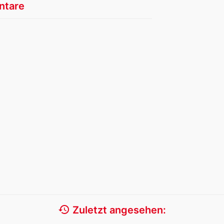
tare
history
Zuletzt angesehen: