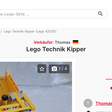
search
Lego Technik Kipper (Lego 42035)
Verkäufer:
Thomas
Lego Technik Kipper
star_border
photo_camera
1
/ 4
thumb
T
Thoma