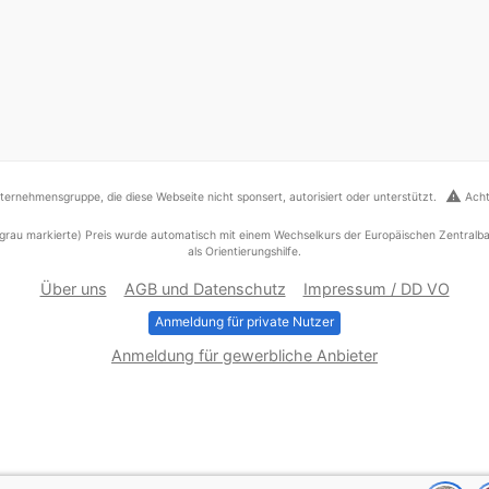
warning
ernehmensgruppe, die diese Webseite nicht sponsert, autorisiert oder unterstützt.
Acht
grau markierte) Preis wurde automatisch mit einem Wechselkurs der Europäischen Zentralba
als Orientierungshilfe.
Über uns
AGB und Datenschutz
Impressum / DD VO
Anmeldung für private Nutzer
Anmeldung für gewerbliche Anbieter