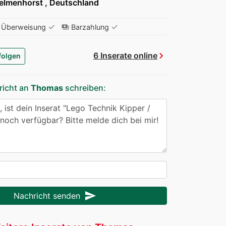
elmenhorst , Deutschland
✓
✓
Überweisung
Barzahlung
payments
chevron_right
6 Inserate online
folgen
richt an
Thomas
schreiben:
send
Nachricht senden