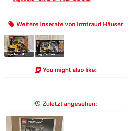
Weitere Inserate von Irmtraud Häuser
local_offer
Lego Technik
Lego Technik
Sammlung
Sammlung
You might also like:
library_books
history
Zuletzt angesehen: