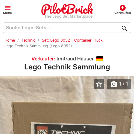
menu
add_circle
Menu
Verkaufen
The Lego Set Marketplace
search
Home
Technic
Set: Lego 8052 - Container Truck
Lego Technik Sammlung (Lego 8052)
Verkäufer:
Irmtraud Häuser
Lego Technik Sammlung
star_border
photo_camera
1
/ 1