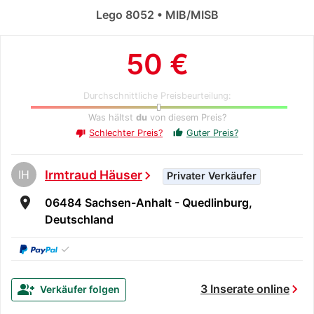
Lego 8052 • MIB/MISB
50 €
Durchschnittliche Preisbeurteilung:
Was hältst
du
von diesem Preis?
Schlechter Preis?
Guter Preis?
thumb_up
thumb_down
IH
Irmtraud Häuser
chevron_right
Privater Verkäufer
room
06484 Sachsen-Anhalt - Quedlinburg,
Deutschland
✓
chevron_right
group_add
3 Inserate online
Verkäufer folgen