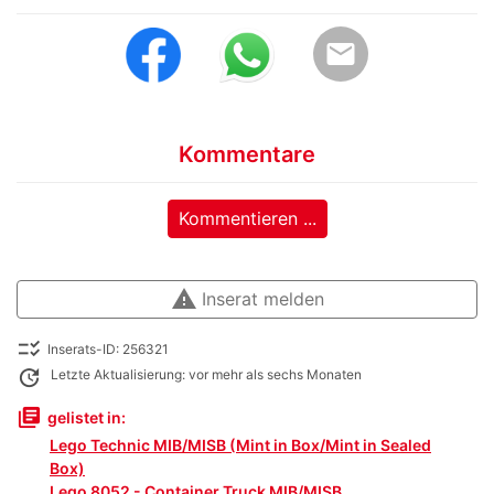
email
Kommentare
Kommentieren ...
warning
Inserat melden
checklist_rtl
Inserats-ID: 256321
update
Letzte Aktualisierung: vor mehr als sechs Monaten
library_books
gelistet in:
Lego Technic MIB/MISB (Mint in Box/Mint in Sealed
Box)
Lego 8052 - Container Truck MIB/MISB