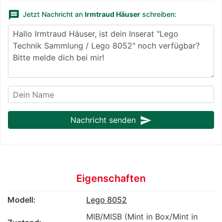
message
Jetzt Nachricht an
Irmtraud Häuser
schreiben:
send
Nachricht senden
Eigenschaften
Modell:
Lego 8052
MIB/MISB (Mint in Box/Mint in