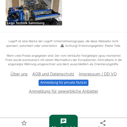
Lego Technik Sammlung
Lego® ist eine Marke der Lego®-Unternehmensgruppe, die diese Webseite nicht
warning
sponsert, autorisiert oder unterstützt.
Achtung! Erstickungsgefahr. Kleine Teile.
Wenn zwei Preise angegeben sind: Der vom Verkäufer festgelegte (grau markierte)
Preis wurde automatisch mit einem Wechselkurs der Europäischen Zentralbank in die
angezeigte Währung umgerechnet und dient ausschließlich als Orientierungshilfe.
Über uns
AGB und Datenschutz
Impressum / DD VO
Anmeldung für private Nutzer
Anmeldung für gewerbliche Anbieter
chat
star_border
share