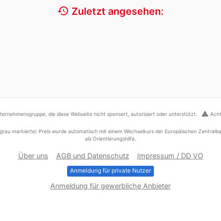
history
Zuletzt angesehen:
warning
ernehmensgruppe, die diese Webseite nicht sponsert, autorisiert oder unterstützt.
Acht
grau markierte) Preis wurde automatisch mit einem Wechselkurs der Europäischen Zentralba
als Orientierungshilfe.
Über uns
AGB und Datenschutz
Impressum / DD VO
Anmeldung für private Nutzer
Anmeldung für gewerbliche Anbieter