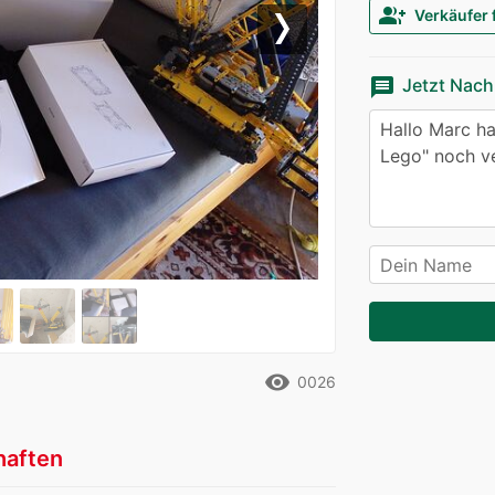
group_add
Verkäufer 
Next
message
Jetzt Nach
remove_red_eye
0026
haften