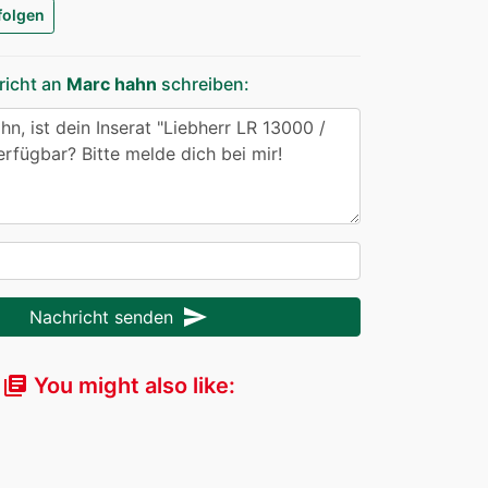
folgen
richt an
Marc hahn
schreiben:
send
Nachricht senden
You might also like:
library_books