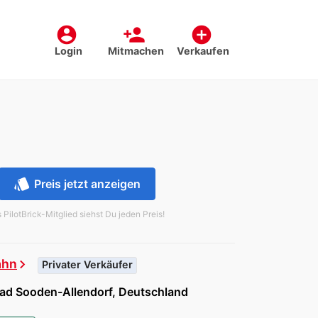
account_circle
person_add
add_circle
Login
Mitmachen
Verkaufen
style
Preis jetzt anzeigen
s PilotBrick-Mitglied siehst Du jeden Preis!
ahn
chevron_right
Privater Verkäufer
ad Sooden-Allendorf, Deutschland