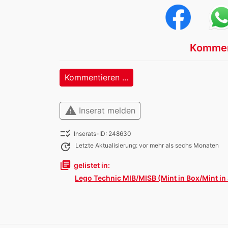
Kommen
Kommentieren ...
warning
Inserat melden
checklist_rtl
Inserats-ID: 248630
update
Letzte Aktualisierung: vor mehr als sechs Monaten
library_books
gelistet in:
Lego Technic MIB/MISB (Mint in Box/Mint in