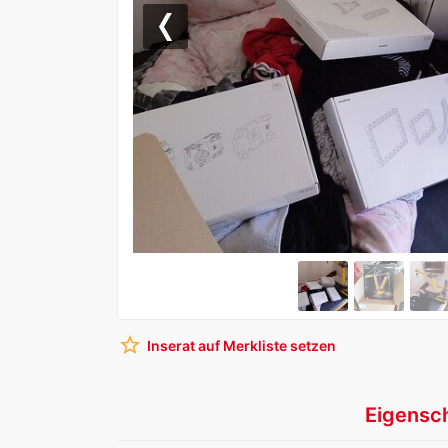
Previous
star_border
Inserat auf Merkliste setzen
Eigensc