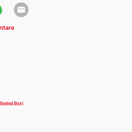
email
tare
 Sealed Box)