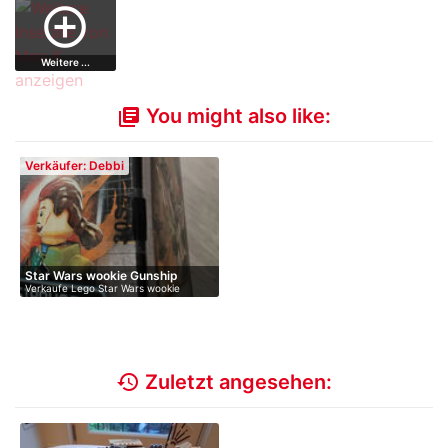
Prototyp
add_circle_outline
Weitere ...
You might also like:
library_books
Verkäufer: Debbi
Star Wars wookie Gunship
Verkaufe Lego Star Wars wookie
Gunship …
history
Zuletzt angesehen: