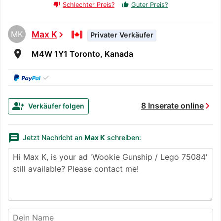
Schlechter Preis?
Guter Preis?
thumb_up
thumb_down
MK
Max K
chevron_right
Privater Verkäufer
room
M4W 1Y1 Toronto, Kanada
✓
chevron_right
group_add
8 Inserate online
Verkäufer folgen
message
Jetzt Nachricht an
Max K
schreiben: