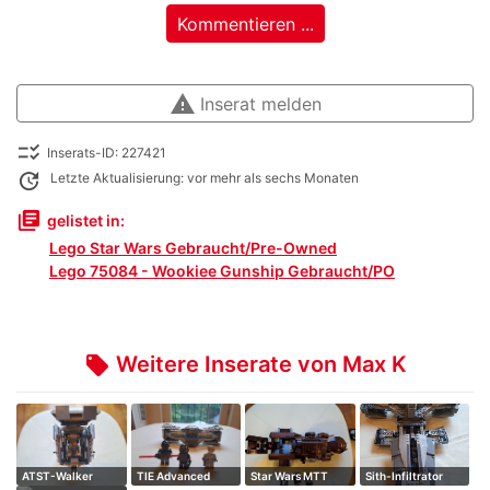
Kommentieren ...
warning
Inserat melden
checklist_rtl
Inserats-ID: 227421
update
Letzte Aktualisierung: vor mehr als sechs Monaten
library_books
gelistet in:
Lego Star Wars Gebraucht/Pre-Owned
Lego 75084 - Wookiee Gunship Gebraucht/PO
Weitere Inserate von Max K
local_offer
ATST-Walker
TIE Advanced
Star Wars MTT
Sith-Infiltrator