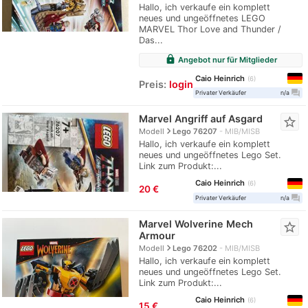
Hallo, ich verkaufe ein komplett
neues und ungeöffnetes LEGO
MARVEL Thor Love and Thunder /
Das...
lock
Angebot nur für Mitglieder
Caio Heinrich
6
Preis:
login
question_answer
Privater Verkäufer
n/a
Marvel Angriff auf Asgard
star_border
navigate_next
Modell
Lego 76207
MIB/MISB
Hallo, ich verkaufe ein komplett
neues und ungeöffnetes Lego Set.
Link zum Produkt:...
Caio Heinrich
6
20 €
question_answer
Privater Verkäufer
n/a
Marvel Wolverine Mech
star_border
Armour
navigate_next
Modell
Lego 76202
MIB/MISB
Hallo, ich verkaufe ein komplett
neues und ungeöffnetes Lego Set.
Link zum Produkt:...
Caio Heinrich
6
15 €