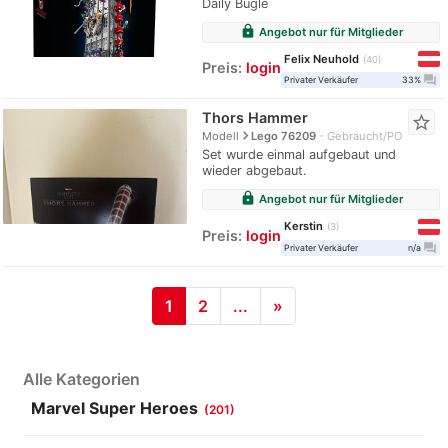
Daily Bugle
lock
Angebot nur für Mitglieder
Felix Neuhold
40
Preis:
login
question_answer
Privater Verkäufer
33%
Thors Hammer
star_border
navigate_next
Modell
Lego 76209
Gebraucht/PO
Set wurde einmal aufgebaut und
wieder abgebaut.
lock
Angebot nur für Mitglieder
Kerstin
3
Preis:
login
question_answer
Privater Verkäufer
n/a
1
2
...
»
Alle Kategorien
Marvel Super Heroes
(201)