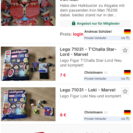
Habe den Hulkbuster zu Abgabe mit
dem passenden Iron Man 76206
dabei. beides stand nur in der...
lock
Angebot nur für Mitglieder
Andreas Schübel
Preis:
login
question_answer
Privater Verkäufer
n/a
Lego 71031 - T'Challa Star-
star_border
Lord - Marvel
Lego Figur T'Challa Star-Lord Neu
und komplett
Christmann
4
7 €
question_answer
Privater Verkäufer
n/a
Lego 71031 - Loki - Marvel
star_border
Lego Figur Loki Neu und komplett.
Christmann
4
8 €
question_answer
Privater Verkäufer
n/a