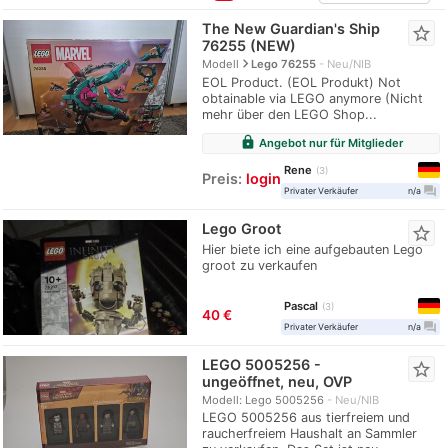
The New Guardian's Ship
star_border
76255 (NEW)
navigate_next
Modell
Lego 76255
Neu/NIB
EOL Product. (EOL Produkt) Not
obtainable via LEGO anymore (Nicht
mehr über den LEGO Shop...
lock
Angebot nur für Mitglieder
Rene
3
Preis:
login
question_answer
Privater Verkäufer
n/a
Lego Groot
star_border
Hier biete ich eine aufgebauten Lego
groot zu verkaufen
Pascal
3
40 €
question_answer
Privater Verkäufer
n/a
LEGO 5005256 -
star_border
ungeöffnet, neu, OVP
Modell: Lego 5005256
Neu/NIB
LEGO 5005256 aus tierfreiem und
raucherfreiem Haushalt an Sammler