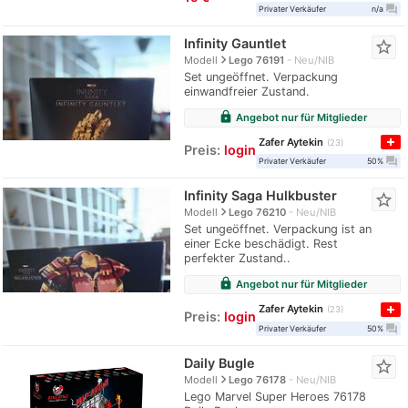
question_answer
Privater Verkäufer
n/a
Infinity Gauntlet
star_border
navigate_next
Modell
Lego 76191
Neu/NIB
Set ungeöffnet. Verpackung
einwandfreier Zustand.
lock
Angebot nur für Mitglieder
Zafer Aytekin
23
Preis:
login
question_answer
Privater Verkäufer
50%
Infinity Saga Hulkbuster
star_border
navigate_next
Modell
Lego 76210
Neu/NIB
Set ungeöffnet. Verpackung ist an
einer Ecke beschädigt. Rest
perfekter Zustand..
lock
Angebot nur für Mitglieder
Zafer Aytekin
23
Preis:
login
question_answer
Privater Verkäufer
50%
Daily Bugle
star_border
navigate_next
Modell
Lego 76178
Neu/NIB
Lego Marvel Super Heroes 76178