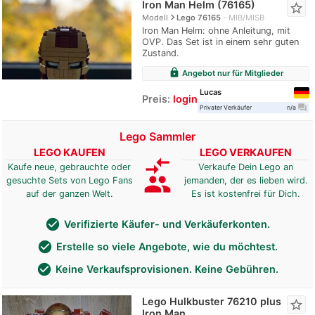
Iron Man Helm (76165)
star_border
navigate_next
Modell
Lego 76165
MIB/MISB
Iron Man Helm: ohne Anleitung, mit
OVP. Das Set ist in einem sehr guten
Zustand.
lock
Angebot nur für Mitglieder
Lucas
Preis:
login
question_answer
Privater Verkäufer
n/a
Lego Sammler
LEGO KAUFEN
LEGO VERKAUFEN
compare_arrows
Kaufe neue, gebrauchte oder
Verkaufe Dein Lego an
group
gesuchte Sets von Lego Fans
jemanden, der es lieben wird.
auf der ganzen Welt.
Es ist kostenfrei für Dich.
check_circle
Verifizierte Käufer- und Verkäuferkonten.
check_circle
Erstelle so viele Angebote, wie du möchtest.
check_circle
Keine Verkaufsprovisionen. Keine Gebühren.
Lego Hulkbuster 76210 plus
star_border
Iron Man