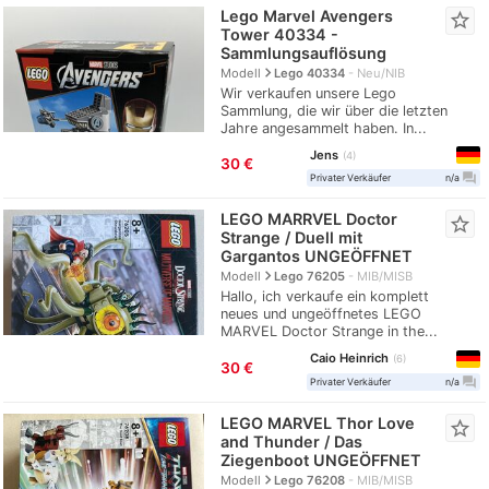
Lego Marvel Avengers
star_border
Tower 40334 -
Sammlungsauflösung
navigate_next
Modell
Lego 40334
Neu/NIB
Wir verkaufen unsere Lego
Sammlung, die wir über die letzten
Jahre angesammelt haben. In...
Jens
4
30 €
question_answer
Privater Verkäufer
n/a
LEGO MARRVEL Doctor
star_border
Strange / Duell mit
Gargantos UNGEÖFFNET
navigate_next
Modell
Lego 76205
MIB/MISB
Hallo, ich verkaufe ein komplett
neues und ungeöffnetes LEGO
MARVEL Doctor Strange in the...
Caio Heinrich
6
30 €
question_answer
Privater Verkäufer
n/a
LEGO MARVEL Thor Love
star_border
and Thunder / Das
Ziegenboot UNGEÖFFNET
navigate_next
Modell
Lego 76208
MIB/MISB