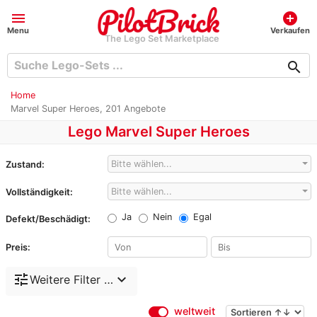
menu
add_circle
Menu
Verkaufen
The Lego Set Marketplace
search
Home
Marvel Super Heroes, 201 Angebote
Lego Marvel Super Heroes
Bitte wählen...
Zustand:
Bitte wählen...
Vollständigkeit:
Ja
Nein
Egal
Defekt/Beschädigt:
Preis:
tune
expand_more
Weitere Filter …
weltweit