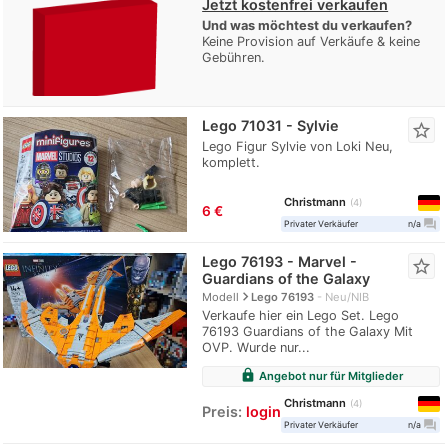
Jetzt kostenfrei verkaufen
Und was möchtest du verkaufen?
Keine Provision auf Verkäufe & keine
Gebühren.
Lego 71031 - Sylvie
star_border
Lego Figur Sylvie von Loki Neu,
komplett.
Christmann
4
6 €
question_answer
Privater Verkäufer
n/a
Lego 76193 - Marvel -
star_border
Guardians of the Galaxy
navigate_next
Modell
Lego 76193
Neu/NIB
Verkaufe hier ein Lego Set. Lego
76193 Guardians of the Galaxy Mit
OVP. Wurde nur...
lock
Angebot nur für Mitglieder
Christmann
4
Preis:
login
question_answer
Privater Verkäufer
n/a