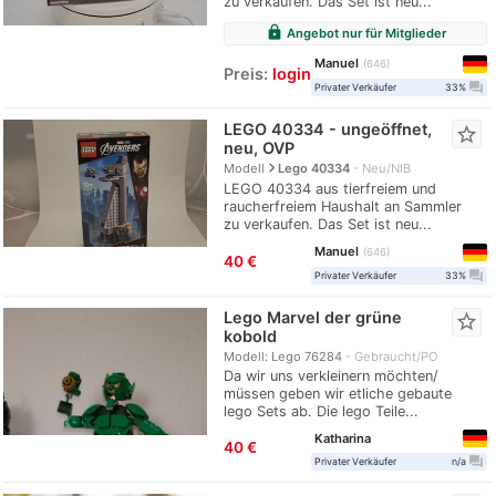
zu verkaufen. Das Set ist neu...
lock
Angebot nur für Mitglieder
Manuel
646
Preis:
login
question_answer
Privater Verkäufer
33%
LEGO 40334 - ungeöffnet,
star_border
neu, OVP
navigate_next
Modell
Lego 40334
Neu/NIB
LEGO 40334 aus tierfreiem und
raucherfreiem Haushalt an Sammler
zu verkaufen. Das Set ist neu...
Manuel
646
40 €
question_answer
Privater Verkäufer
33%
Lego Marvel der grüne
star_border
kobold
Modell: Lego 76284
Gebraucht/PO
Da wir uns verkleinern möchten/
müssen geben wir etliche gebaute
lego Sets ab. Die lego Teile...
Katharina
40 €
question_answer
Privater Verkäufer
n/a