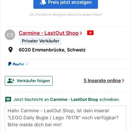
style
Preis jetzt anzeigen
Als PilotBrick-Mitglied siehst Du jeden Preis!
Carmine - LastOut Shop
chevron_right
CS
Privater Verkäufer
room
6020 Emmenbrücke, Schweiz
✓
chevron_right
group_add
5 Inserate online
Verkäufer folgen
message
Jetzt Nachricht an
Carmine - LastOut Shop
schreiben: