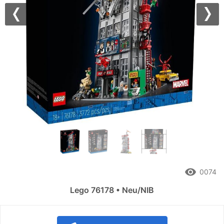
Previous
Nex
remove_red_eye
0074
Lego 76178 • Neu/NIB