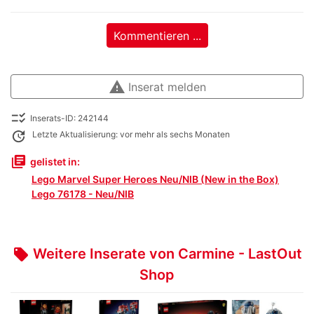
Kommentieren ...
warning
Inserat melden
checklist_rtl
Inserats-ID: 242144
update
Letzte Aktualisierung: vor mehr als sechs Monaten
library_books
gelistet in:
Lego Marvel Super Heroes Neu/NIB (New in the Box)
Lego 76178 - Neu/NIB
Weitere Inserate von Carmine - LastOut
local_offer
Shop